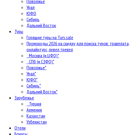
Поволжье
Урал
ЮФО
Сибирь
Дальний Восток
Туры
Горящие туры на Turs.sale
Промокоды 2026 на скидку для поиска туров: травелата,
онлайнтурс, левел тревел
Москва (и ЦФО)*
СПб (и СЗФО)*
Поволжье*
Урал*
ЮФО*
Сибирь*
Дальний Восток*
Зарубежье
Турция
Армения
Казахстан
Узбекистан
Отели
Бонусы