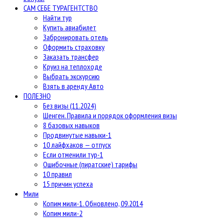
САМ СЕБЕ ТУРАГЕНТСТВО
Найти тур
Купить авиабилет
Забронировать отель
Оформить страховку
Заказать трансфер
Круиз на теплоходе
Выбрать экскурсию
Взять в аренду Авто
ПОЛЕЗНО
Без визы (11.2024)
Шенген. Правила и порядок оформления визы
8 базовых навыков
Продвинутые навыки-1
10 лайфхаков — отпуск
Если отменили тур-1
Ошибочные (пиратские) тарифы
10 правил
15 причин успеха
Мили
Копим мили-1. Обновлено, 09.2014
Копим мили-2