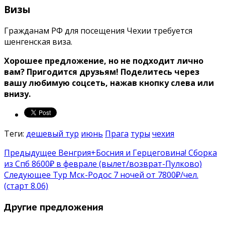
Визы
Гражданам РФ для посещения Чехии требуется
шенгенская виза.
Хорошее предложение, но не подходит лично
вам? Пригодится друзьям! Поделитесь через
вашу любимую соцсеть, нажав кнопку слева или
внизу.
Теги:
дешевый тур
июнь
Прага
туры
чехия
Предыдущее
Венгрия+Босния и Герцеговина! Сборка
из Спб 8600₽ в феврале (вылет/возврат-Пулково)
Следующее
Тур Мск-Родос 7 ночей от 7800₽/чел.
(старт 8.06)
Другие предложения