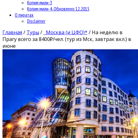
Копим мили-3
Копим мили-4. Обновлено 12.2015
О пиратах
Disclaimer
Главная
/
Туры
/
Москва (и ЦФО)*
/
На неделю в
Прагу всего за 8400₽/чел. (тур из Мск, завтрак вкл.) в
июне