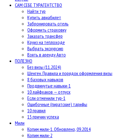
САМ СЕБЕ ТУРАГЕНТСТВО
Найти тур
Купить авиабилет
Забронировать отель
Оформить страховку
Заказать трансфер
Круиз на теплоходе
Выбрать экскурсию
Взять в аренду Авто
ПОЛЕЗНО
Без визы (11.2024)
Шенген. Правила и порядок оформления визы
8 базовых навыков
Продвинутые навыки-1
10 лайфхаков — отпуск
Если отменили тур-1
Ошибочные (пиратские) тарифы
10 правил
15 причин успеха
Мили
Копим мили-1. Обновлено, 09.2014
Копим мили-2