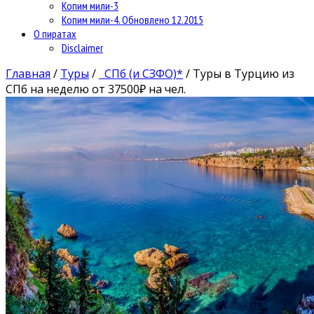
Копим мили-3
Копим мили-4. Обновлено 12.2015
О пиратах
Disclaimer
Главная
/
Туры
/
СПб (и СЗФО)*
/
Туры в Турцию из
СПб на неделю от 37500₽ на чел.