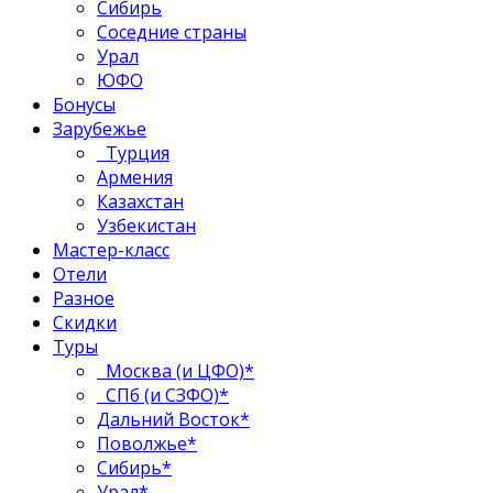
Сибирь
Соседние страны
Урал
ЮФО
Бонусы
Зарубежье
Турция
Армения
Казахстан
Узбекистан
Мастер-класс
Отели
Разное
Скидки
Туры
Москва (и ЦФО)*
СПб (и СЗФО)*
Дальний Восток*
Поволжье*
Сибирь*
Урал*