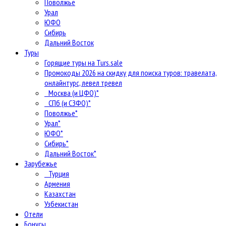
Поволжье
Урал
ЮФО
Сибирь
Дальний Восток
Туры
Горящие туры на Turs.sale
Промокоды 2026 на скидку для поиска туров: травелата,
онлайнтурс, левел тревел
Москва (и ЦФО)*
СПб (и СЗФО)*
Поволжье*
Урал*
ЮФО*
Сибирь*
Дальний Восток*
Зарубежье
Турция
Армения
Казахстан
Узбекистан
Отели
Бонусы