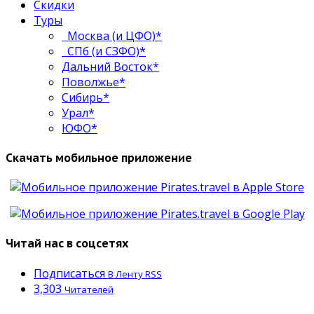
Скидки
Туры
Москва (и ЦФО)*
СПб (и СЗФО)*
Дальний Восток*
Поволжье*
Сибирь*
Урал*
ЮФО*
Скачать мобильное приложение
Читай нас в соцсетях
Подписаться
В Ленту RSS
3,303
Читателей