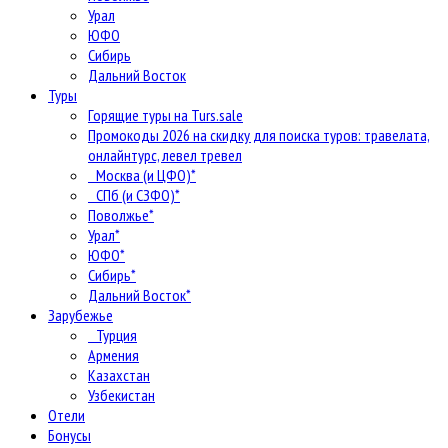
Урал
ЮФО
Сибирь
Дальний Восток
Туры
Горящие туры на Turs.sale
Промокоды 2026 на скидку для поиска туров: травелата,
онлайнтурс, левел тревел
Москва (и ЦФО)*
СПб (и СЗФО)*
Поволжье*
Урал*
ЮФО*
Сибирь*
Дальний Восток*
Зарубежье
Турция
Армения
Казахстан
Узбекистан
Отели
Бонусы