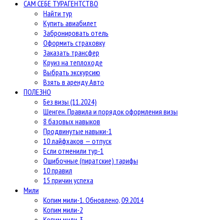
САМ СЕБЕ ТУРАГЕНТСТВО
Найти тур
Купить авиабилет
Забронировать отель
Оформить страховку
Заказать трансфер
Круиз на теплоходе
Выбрать экскурсию
Взять в аренду Авто
ПОЛЕЗНО
Без визы (11.2024)
Шенген. Правила и порядок оформления визы
8 базовых навыков
Продвинутые навыки-1
10 лайфхаков — отпуск
Если отменили тур-1
Ошибочные (пиратские) тарифы
10 правил
15 причин успеха
Мили
Копим мили-1. Обновлено, 09.2014
Копим мили-2
Копим мили-3