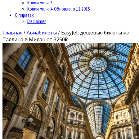
Копим мили-3
Копим мили-4. Обновлено 12.2015
О пиратах
Disclaimer
Главная
/
Авиабилеты
/
EasyJet: дешевые билеты из
Таллина в Милан от 3250₽