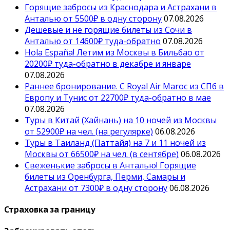
Горящие забросы из Краснодара и Астрахани в
Анталью от 5500₽ в одну сторону
07.08.2026
Дешевые и не горящие билеты из Сочи в
Анталью от 14600₽ туда-обратно
07.08.2026
Hola España! Летим из Москвы в Бильбао от
20200₽ туда-обратно в декабре и январе
07.08.2026
Раннее бронирование. С Royal Air Maroc из СПб в
Европу и Тунис от 22700₽ туда-обратно в мае
07.08.2026
Туры в Китай (Хайнань) на 10 ночей из Москвы
от 52900₽ на чел. (на регулярке)
06.08.2026
Туры в Таиланд (Паттайя) на 7 и 11 ночей из
Москвы от 66500₽ на чел. (в сентябре)
06.08.2026
Свеженькие забросы в Анталью! Горящие
билеты из Оренбурга, Перми, Самары и
Астрахани от 7300₽ в одну сторону
06.08.2026
Страховка за границу