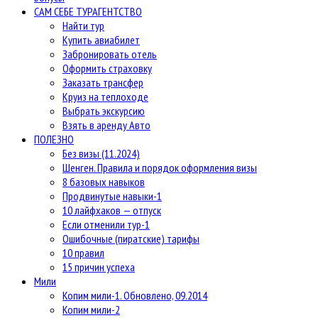
САМ СЕБЕ ТУРАГЕНТСТВО
Найти тур
Купить авиабилет
Забронировать отель
Оформить страховку
Заказать трансфер
Круиз на теплоходе
Выбрать экскурсию
Взять в аренду Авто
ПОЛЕЗНО
Без визы (11.2024)
Шенген. Правила и порядок оформления визы
8 базовых навыков
Продвинутые навыки-1
10 лайфхаков — отпуск
Если отменили тур-1
Ошибочные (пиратские) тарифы
10 правил
15 причин успеха
Мили
Копим мили-1. Обновлено, 09.2014
Копим мили-2