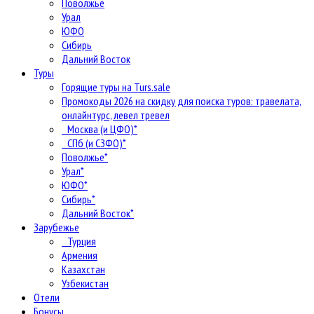
Поволжье
Урал
ЮФО
Сибирь
Дальний Восток
Туры
Горящие туры на Turs.sale
Промокоды 2026 на скидку для поиска туров: травелата,
онлайнтурс, левел тревел
Москва (и ЦФО)*
СПб (и СЗФО)*
Поволжье*
Урал*
ЮФО*
Сибирь*
Дальний Восток*
Зарубежье
Турция
Армения
Казахстан
Узбекистан
Отели
Бонусы