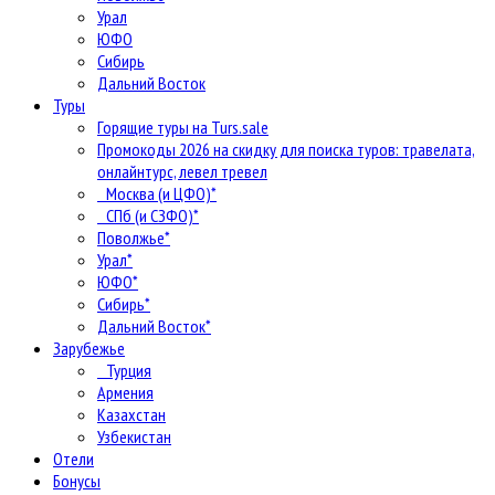
Урал
ЮФО
Сибирь
Дальний Восток
Туры
Горящие туры на Turs.sale
Промокоды 2026 на скидку для поиска туров: травелата,
онлайнтурс, левел тревел
Москва (и ЦФО)*
СПб (и СЗФО)*
Поволжье*
Урал*
ЮФО*
Сибирь*
Дальний Восток*
Зарубежье
Турция
Армения
Казахстан
Узбекистан
Отели
Бонусы