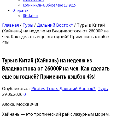
Копим мили-4. Обновлено 12.2015
О пиратах
Disclaimer
Главная
/
Туры
/
Дальний Восток*
/
Туры в Китай
(Хайнань) на неделю из Владивостока от 26000₽ на
чел. Как сделать еще выгодней? Применить кэшбэк
4%!
Туры в Китай (Хайнань) на неделю из
Владивостока от 26000₽ на чел. Как сделать
еще выгодней? Применить кэшбэк 4%!
Опубликовал:
Pirates Tours
Дальний Восток*
,
Туры
29.05.2026
0
Алоха, Москвичи!
Хайнань — это тропический рай с лазурным морем,