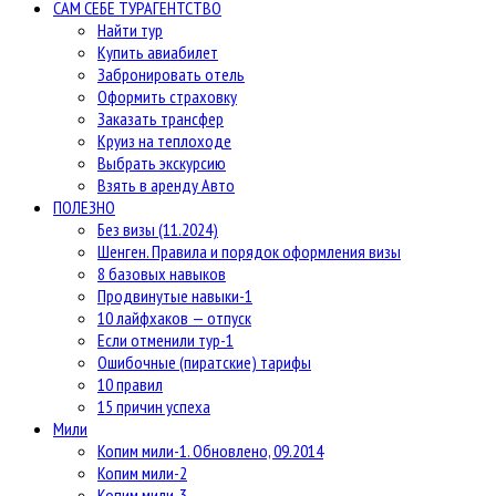
САМ СЕБЕ ТУРАГЕНТСТВО
Найти тур
Купить авиабилет
Забронировать отель
Оформить страховку
Заказать трансфер
Круиз на теплоходе
Выбрать экскурсию
Взять в аренду Авто
ПОЛЕЗНО
Без визы (11.2024)
Шенген. Правила и порядок оформления визы
8 базовых навыков
Продвинутые навыки-1
10 лайфхаков — отпуск
Если отменили тур-1
Ошибочные (пиратские) тарифы
10 правил
15 причин успеха
Мили
Копим мили-1. Обновлено, 09.2014
Копим мили-2
Копим мили-3