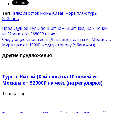
Теги:
владивосток
июнь
Китай
море
пляж
туры
Хайнань
Предыдущее
Туры во Вьетнам (Вьетнам) на 8 ночей
из Москвы от 56800₽ на чел.
Следующее
Снова есть! Дешевые билеты из Москвы в
Мурманск от 1900₽ в одну сторону (с багажом)
Другие предложения
Туры в Китай (Хайнань) на 10 ночей из
Москвы от 52900₽ на чел. (на регулярке)
1 час назад