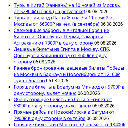
Туры в Китай (Хайнань) на 10 ночей из Москвы
от 52900₽ на чел. (на регулярке)
06.08.2026
Туры в Таиланд (Паттайя) на 7 и 11 ночей из
Москвы от 66500₽ на чел. (в сентябре)
06.08.2026
Свеженькие забросы в Анталью! Горящие
билеты из Оренбурга, Перми, Самары и
Астрахани от 7300₽ в одну сторону
06.08.2026
Дешевые билеты из Египта в Москву, СПб,
Оренбург и Калининград от 4600₽ в одну
сторону
06.08.2026
Раннее бронирование: дешевые билеты Победы
из Москвы в Барнаул и Новосибирск от 12100₽
туда-обратно
06.08.2026
Горящие билеты в Бодрум из Минвод от 5700₽ в
одну сторону, вылет ночью
06.08.2026
Очень горящие билеты из Сочи в Египет от
5300₽ в одну сторону, вылет днем
06.08.2026
Прямые рейсы из Новосибирска в Батуми от
7900₽ в одну сторону в октябре
06.08.2026
Горящие билеты из Москвы в Даламан от 18400₽