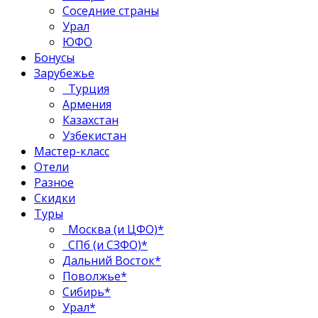
Соседние страны
Урал
ЮФО
Бонусы
Зарубежье
Турция
Армения
Казахстан
Узбекистан
Мастер-класс
Отели
Разное
Скидки
Туры
Москва (и ЦФО)*
СПб (и СЗФО)*
Дальний Восток*
Поволжье*
Сибирь*
Урал*