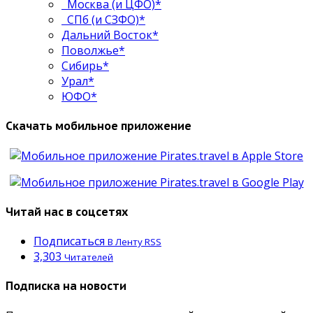
Москва (и ЦФО)*
СПб (и СЗФО)*
Дальний Восток*
Поволжье*
Сибирь*
Урал*
ЮФО*
Скачать мобильное приложение
Читай нас в соцсетях
Подписаться
В Ленту RSS
3,303
Читателей
Подписка на новости