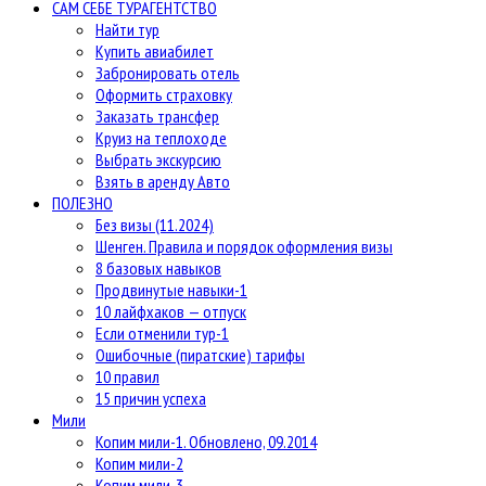
САМ СЕБЕ ТУРАГЕНТСТВО
Найти тур
Купить авиабилет
Забронировать отель
Оформить страховку
Заказать трансфер
Круиз на теплоходе
Выбрать экскурсию
Взять в аренду Авто
ПОЛЕЗНО
Без визы (11.2024)
Шенген. Правила и порядок оформления визы
8 базовых навыков
Продвинутые навыки-1
10 лайфхаков — отпуск
Если отменили тур-1
Ошибочные (пиратские) тарифы
10 правил
15 причин успеха
Мили
Копим мили-1. Обновлено, 09.2014
Копим мили-2
Копим мили-3