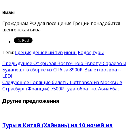
Визы
Гражданам РФ для посещения Греции понадобится
шенгенская виза.
Теги:
Греция
дешевый тур
июнь
Родос
туры
Предыдущее
Открывая Восточною Европу! Сараево и
Будапешт в сборке из СПб за 8900₽. Вылет/возврат-
LED!
Следующее
Горящие билеты Lufthansa: из Москвы в
Страсбург (Франция) 7500₽ туда-обратно. Авиа+бас
Другие предложения
Туры в Китай (Хайнань) на 10 ночей из