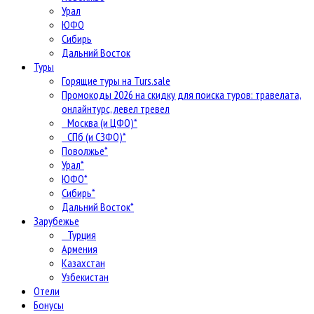
Урал
ЮФО
Сибирь
Дальний Восток
Туры
Горящие туры на Turs.sale
Промокоды 2026 на скидку для поиска туров: травелата,
онлайнтурс, левел тревел
Москва (и ЦФО)*
СПб (и СЗФО)*
Поволжье*
Урал*
ЮФО*
Сибирь*
Дальний Восток*
Зарубежье
Турция
Армения
Казахстан
Узбекистан
Отели
Бонусы