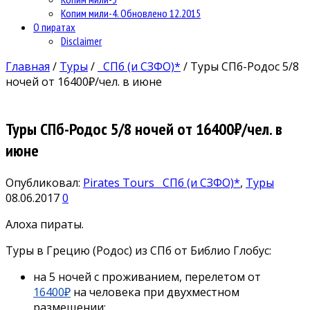
Копим мили-4. Обновлено 12.2015
О пиратах
Disclaimer
Главная
/
Туры
/
СПб (и СЗФО)*
/
Туры СПб-Родос 5/8
ночей от 16400₽/чел. в июне
Туры СПб-Родос 5/8 ночей от 16400₽/чел. в
июне
Опубликовал:
Pirates Tours
СПб (и СЗФО)*
,
Туры
08.06.2017
0
Алоха пираты.
Туры в Грецию (Родос) из СПб от Библио Глобус:
на 5 ночей с проживанием, перелетом от
16400₽
на человека при двухместном
размещении;