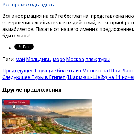
Все промокоды здесь
Вся информация на сайте бесплатна, представлена ис
совершению любых целевых действий, в т.ч. приобрет
авиабилетов. Писать от нашего имени с предложение
бдительны!
Теги:
май
Мальдивы
море
Москва
пляж
туры
Предыдущее
Горящие билеты из Москвы на Шри-Ланку,
Следующее
Туры в Египет (Шарм-эш-Шейх) на 11 ночей 
Другие предложения