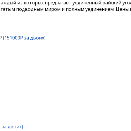
каждый из которых предлагает уединенный райский уг
 богатым подводным миром и полным уединением. Цены
₽ (151000₽ за двоих)
 за двоих)