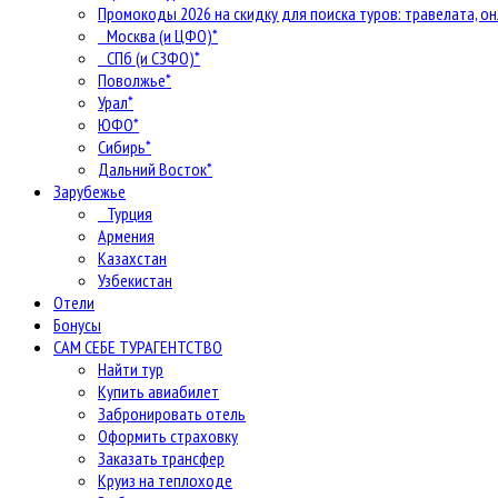
Промокоды 2026 на скидку для поиска туров: травелата, он
Москва (и ЦФО)*
СПб (и СЗФО)*
Поволжье*
Урал*
ЮФО*
Сибирь*
Дальний Восток*
Зарубежье
Турция
Армения
Казахстан
Узбекистан
Отели
Бонусы
САМ СЕБЕ ТУРАГЕНТСТВО
Найти тур
Купить авиабилет
Забронировать отель
Оформить страховку
Заказать трансфер
Круиз на теплоходе