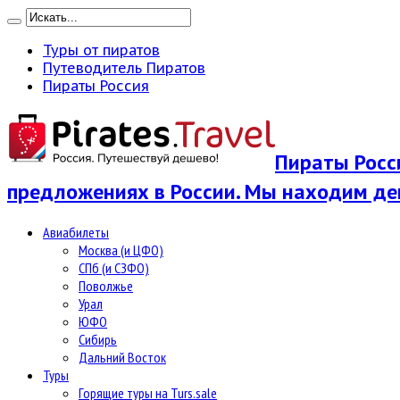
Туры от пиратов
Путеводитель Пиратов
Пираты Россия
Пираты Росси
предложениях в России. Мы находим де
Авиабилеты
Москва (и ЦФО)
СПб (и СЗФО)
Поволжье
Урал
ЮФО
Сибирь
Дальний Восток
Туры
Горящие туры на Turs.sale