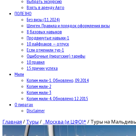
Выбрать экскурсию
Взять в аренду Авто
ПОЛЕЗНО
Без визы (11.2024)
Шенген. Правила и порядок оформления визы
8 базовых навыков
Продвинутые навыки-1
10 лайфхаков — отпуск
Если отменили тур-1
Ошибочные (пиратские) тарифы
10 правил
15 причин успеха
Мили
Копим мили-1. Обновлено, 09.2014
Копим мили-2
Копим мили-3
Копим мили-4. Обновлено 12.2015
О пиратах
Disclaimer
Главная
/
Туры
/
Москва (и ЦФО)*
/
Туры на Мальдивы 