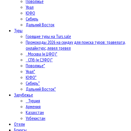
Поволжье
Урал
ЮФО
Сибирь
Дальний Восток
Туры
Горящие туры на Turs.sale
Промокоды 2026 на скидку для поиска туров: травелата,
онлайнтурс, левел тревел
Москва (и ЦФО)*
СПб (и СЗФО)*
Поволжье*
Урал*
ЮФО*
Сибирь*
Дальний Восток*
Зарубежье
Турция
Армения
Казахстан
Узбекистан
Отели
Бонусы