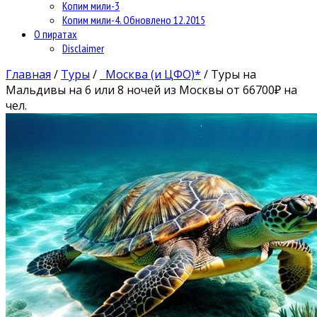
Копим мили-3
Копим мили-4. Обновлено 12.2015
О пиратах
Disclaimer
Главная
/
Туры
/
Москва (и ЦФО)*
/
Туры на
Мальдивы на 6 или 8 ночей из Москвы от 66700₽ на
чел.