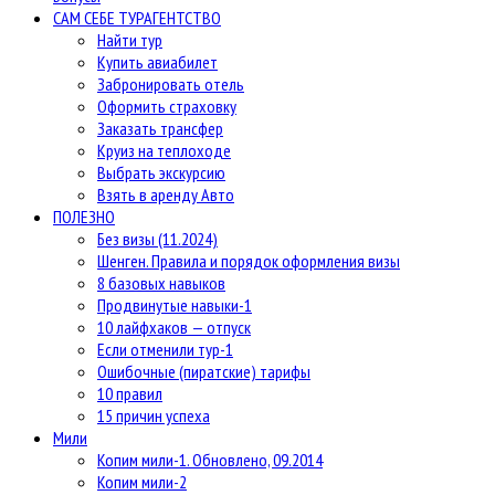
САМ СЕБЕ ТУРАГЕНТСТВО
Найти тур
Купить авиабилет
Забронировать отель
Оформить страховку
Заказать трансфер
Круиз на теплоходе
Выбрать экскурсию
Взять в аренду Авто
ПОЛЕЗНО
Без визы (11.2024)
Шенген. Правила и порядок оформления визы
8 базовых навыков
Продвинутые навыки-1
10 лайфхаков — отпуск
Если отменили тур-1
Ошибочные (пиратские) тарифы
10 правил
15 причин успеха
Мили
Копим мили-1. Обновлено, 09.2014
Копим мили-2