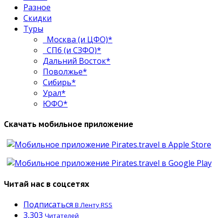
Разное
Скидки
Туры
Москва (и ЦФО)*
СПб (и СЗФО)*
Дальний Восток*
Поволжье*
Сибирь*
Урал*
ЮФО*
Скачать мобильное приложение
Читай нас в соцсетях
Подписаться
В Ленту RSS
3,303
Читателей