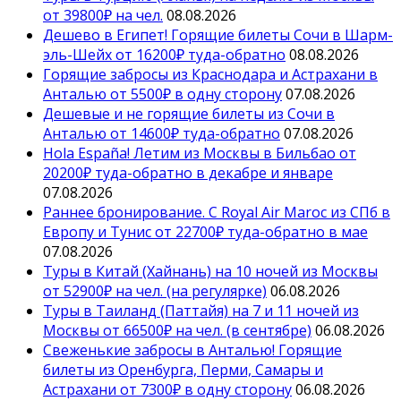
от 39800₽ на чел.
08.08.2026
Дешево в Египет! Горящие билеты Сочи в Шарм-
эль-Шейх от 16200₽ туда-обратно
08.08.2026
Горящие забросы из Краснодара и Астрахани в
Анталью от 5500₽ в одну сторону
07.08.2026
Дешевые и не горящие билеты из Сочи в
Анталью от 14600₽ туда-обратно
07.08.2026
Hola España! Летим из Москвы в Бильбао от
20200₽ туда-обратно в декабре и январе
07.08.2026
Раннее бронирование. С Royal Air Maroc из СПб в
Европу и Тунис от 22700₽ туда-обратно в мае
07.08.2026
Туры в Китай (Хайнань) на 10 ночей из Москвы
от 52900₽ на чел. (на регулярке)
06.08.2026
Туры в Таиланд (Паттайя) на 7 и 11 ночей из
Москвы от 66500₽ на чел. (в сентябре)
06.08.2026
Свеженькие забросы в Анталью! Горящие
билеты из Оренбурга, Перми, Самары и
Астрахани от 7300₽ в одну сторону
06.08.2026