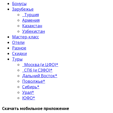
Бонусы
Зарубежье
Турция
Армения
Казахстан
Узбекистан
Мастер-класс
Отели
Разное
Скидки
Туры
Москва (и ЦФО)*
СПб (и СЗФО)*
Дальний Восток*
Поволжье*
Сибирь*
Урал*
ЮФО*
Скачать мобильное приложение