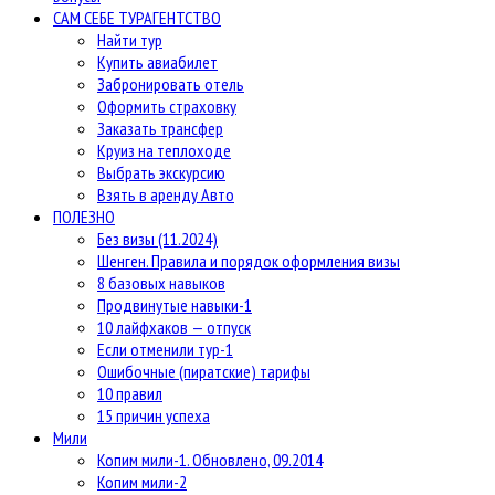
САМ СЕБЕ ТУРАГЕНТСТВО
Найти тур
Купить авиабилет
Забронировать отель
Оформить страховку
Заказать трансфер
Круиз на теплоходе
Выбрать экскурсию
Взять в аренду Авто
ПОЛЕЗНО
Без визы (11.2024)
Шенген. Правила и порядок оформления визы
8 базовых навыков
Продвинутые навыки-1
10 лайфхаков — отпуск
Если отменили тур-1
Ошибочные (пиратские) тарифы
10 правил
15 причин успеха
Мили
Копим мили-1. Обновлено, 09.2014
Копим мили-2