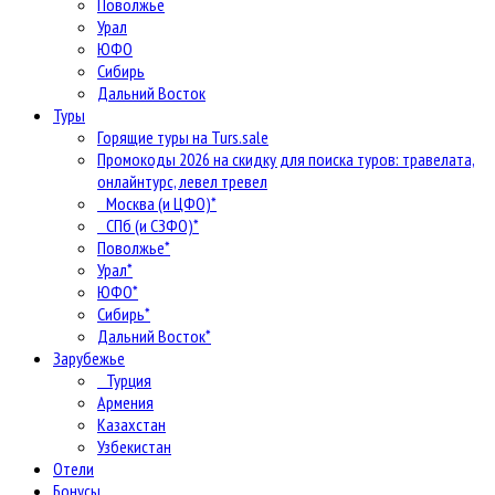
Поволжье
Урал
ЮФО
Сибирь
Дальний Восток
Туры
Горящие туры на Turs.sale
Промокоды 2026 на скидку для поиска туров: травелата,
онлайнтурс, левел тревел
Москва (и ЦФО)*
СПб (и СЗФО)*
Поволжье*
Урал*
ЮФО*
Сибирь*
Дальний Восток*
Зарубежье
Турция
Армения
Казахстан
Узбекистан
Отели
Бонусы