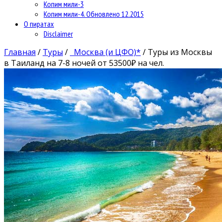
Копим мили-3
Копим мили-4. Обновлено 12.2015
О пиратах
Disclaimer
Главная
/
Туры
/
Москва (и ЦФО)*
/
Туры из Москвы
в Таиланд на 7-8 ночей от 53500₽ на чел.