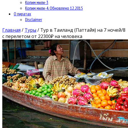
Копим мили-3
Копим мили-4. Обновлено 12.2015
О пиратах
Disclaimer
Главная
/
Туры
/
Тур в Таиланд (Паттайя) на 7 ночей/8
с перелетом от 22300₽ на человека