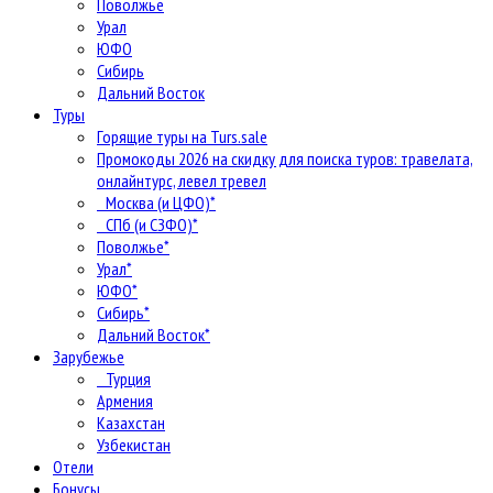
Поволжье
Урал
ЮФО
Сибирь
Дальний Восток
Туры
Горящие туры на Turs.sale
Промокоды 2026 на скидку для поиска туров: травелата,
онлайнтурс, левел тревел
Москва (и ЦФО)*
СПб (и СЗФО)*
Поволжье*
Урал*
ЮФО*
Сибирь*
Дальний Восток*
Зарубежье
Турция
Армения
Казахстан
Узбекистан
Отели
Бонусы