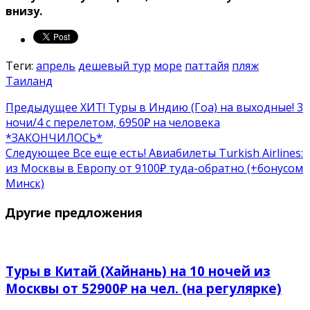
внизу.
Теги:
апрель
дешевый тур
море
паттайя
пляж
Таиланд
Предыдущее
ХИТ! Туры в Индию (Гоа) на выходные! 3
ночи/4 с перелетом, 6950₽ на человека
*ЗАКОНЧИЛОСЬ*
Следующее
Все еще есть! Авиабилеты Turkish Airlines:
из Москвы в Европу от 9100₽ туда-обратно (+бонусом
Минск)
Другие предложения
Туры в Китай (Хайнань) на 10 ночей из
Москвы от 52900₽ на чел. (на регулярке)