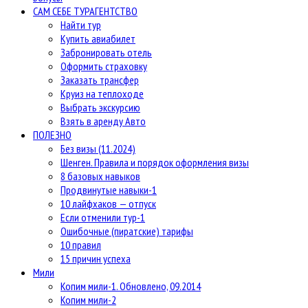
САМ СЕБЕ ТУРАГЕНТСТВО
Найти тур
Купить авиабилет
Забронировать отель
Оформить страховку
Заказать трансфер
Круиз на теплоходе
Выбрать экскурсию
Взять в аренду Авто
ПОЛЕЗНО
Без визы (11.2024)
Шенген. Правила и порядок оформления визы
8 базовых навыков
Продвинутые навыки-1
10 лайфхаков — отпуск
Если отменили тур-1
Ошибочные (пиратские) тарифы
10 правил
15 причин успеха
Мили
Копим мили-1. Обновлено, 09.2014
Копим мили-2