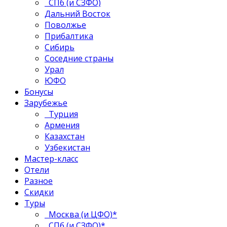
СПб (и СЗФО)
Дальний Восток
Поволжье
Прибалтика
Сибирь
Соседние страны
Урал
ЮФО
Бонусы
Зарубежье
Турция
Армения
Казахстан
Узбекистан
Мастер-класс
Отели
Разное
Скидки
Туры
Москва (и ЦФО)*
СПб (и СЗФО)*