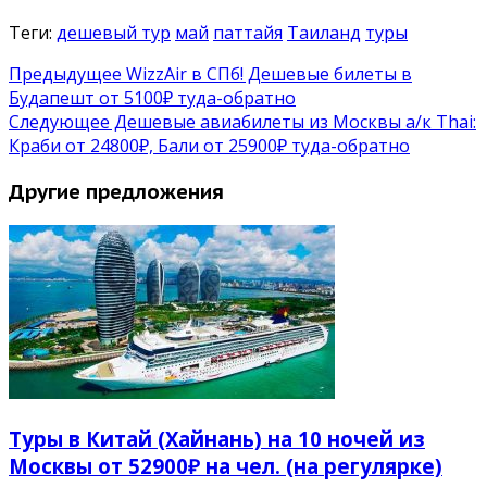
Теги:
дешевый тур
май
паттайя
Таиланд
туры
Предыдущее
WizzAir в СПб! Дешевые билеты в
Будапешт от 5100₽ туда-обратно
Следующее
Дешевые авиабилеты из Москвы а/к Thai:
Краби от 24800₽, Бали от 25900₽ туда-обратно
Другие предложения
Туры в Китай (Хайнань) на 10 ночей из
Москвы от 52900₽ на чел. (на регулярке)