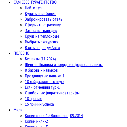
САМ СЕБЕ ТУРАГЕНТСТВО
Найти тур
Купить авиабилет
Забронировать отель
Оформить страховку
Заказать трансфер
Круиз на теплоходе
Выбрать экскурсию
Взять в аренду Авто
ПОЛЕЗНО
Без визы (11.2024)
Шенген. Правила и порядок оформления визы
8 базовых навыков
Продвинутые навыки-1
10 лайфхаков — отпуск
Если отменили тур-1
Ошибочные (пиратские) тарифы
10 правил
15 причин успеха
Мили
Копим мили-1. Обновлено, 09.2014
Копим мили-2
Копим мили-3