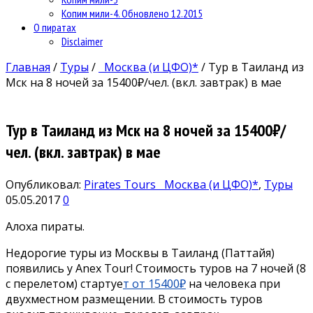
Копим мили-4. Обновлено 12.2015
О пиратах
Disclaimer
Главная
/
Туры
/
Москва (и ЦФО)*
/
Тур в Таиланд из
Мск на 8 ночей за 15400₽/чел. (вкл. завтрак) в мае
Тур в Таиланд из Мск на 8 ночей за 15400₽/
чел. (вкл. завтрак) в мае
Опубликовал:
Pirates Tours
Москва (и ЦФО)*
,
Туры
05.05.2017
0
Алоха пираты.
Недорогие туры из Москвы в Таиланд (Паттайя)
появились у Anex Tour! Стоимость туров на 7 ночей (8
с перелетом) стартуе
т от 15400₽
на человека при
двухместном размещении. В стоимость туров