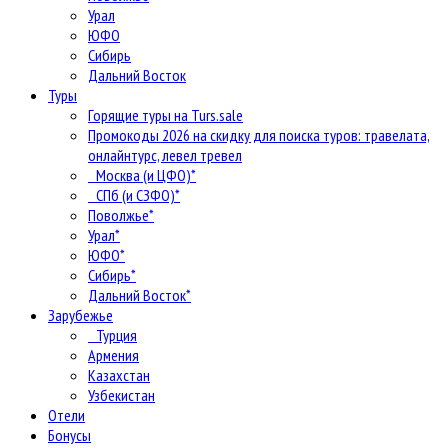
Урал
ЮФО
Сибирь
Дальний Восток
Туры
Горящие туры на Turs.sale
Промокоды 2026 на скидку для поиска туров: травелата,
онлайнтурс, левел тревел
Москва (и ЦФО)*
СПб (и СЗФО)*
Поволжье*
Урал*
ЮФО*
Сибирь*
Дальний Восток*
Зарубежье
Турция
Армения
Казахстан
Узбекистан
Отели
Бонусы