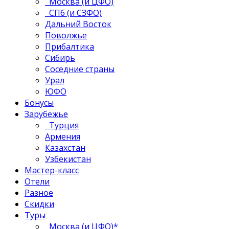
Москва (и ЦФО)
СПб (и СЗФО)
Дальний Восток
Поволжье
Прибалтика
Сибирь
Соседние страны
Урал
ЮФО
Бонусы
Зарубежье
Турция
Армения
Казахстан
Узбекистан
Мастер-класс
Отели
Разное
Скидки
Туры
Москва (и ЦФО)*