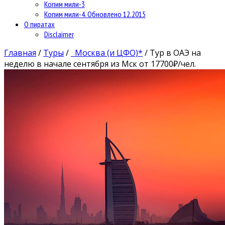
Копим мили-3
Копим мили-4. Обновлено 12.2015
О пиратах
Disclaimer
Главная
/
Туры
/
Москва (и ЦФО)*
/
Тур в ОАЭ на
неделю в начале сентября из Мск от 17700₽/чел.