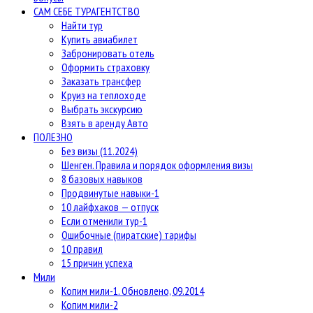
САМ СЕБЕ ТУРАГЕНТСТВО
Найти тур
Купить авиабилет
Забронировать отель
Оформить страховку
Заказать трансфер
Круиз на теплоходе
Выбрать экскурсию
Взять в аренду Авто
ПОЛЕЗНО
Без визы (11.2024)
Шенген. Правила и порядок оформления визы
8 базовых навыков
Продвинутые навыки-1
10 лайфхаков — отпуск
Если отменили тур-1
Ошибочные (пиратские) тарифы
10 правил
15 причин успеха
Мили
Копим мили-1. Обновлено, 09.2014
Копим мили-2