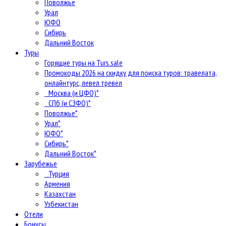
Поволжье
Урал
ЮФО
Сибирь
Дальний Восток
Туры
Горящие туры на Turs.sale
Промокоды 2026 на скидку для поиска туров: травелата,
онлайнтурс, левел тревел
Москва (и ЦФО)*
СПб (и СЗФО)*
Поволжье*
Урал*
ЮФО*
Сибирь*
Дальний Восток*
Зарубежье
Турция
Армения
Казахстан
Узбекистан
Отели
Бонусы