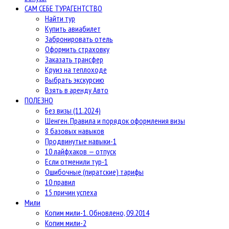
САМ СЕБЕ ТУРАГЕНТСТВО
Найти тур
Купить авиабилет
Забронировать отель
Оформить страховку
Заказать трансфер
Круиз на теплоходе
Выбрать экскурсию
Взять в аренду Авто
ПОЛЕЗНО
Без визы (11.2024)
Шенген. Правила и порядок оформления визы
8 базовых навыков
Продвинутые навыки-1
10 лайфхаков — отпуск
Если отменили тур-1
Ошибочные (пиратские) тарифы
10 правил
15 причин успеха
Мили
Копим мили-1. Обновлено, 09.2014
Копим мили-2