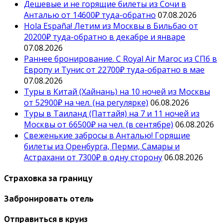
Дешевые и не горящие билеты из Сочи в
Анталью от 14600₽ туда-обратно
07.08.2026
Hola España! Летим из Москвы в Бильбао от
20200₽ туда-обратно в декабре и январе
07.08.2026
Раннее бронирование. С Royal Air Maroc из СПб в
Европу и Тунис от 22700₽ туда-обратно в мае
07.08.2026
Туры в Китай (Хайнань) на 10 ночей из Москвы
от 52900₽ на чел. (на регулярке)
06.08.2026
Туры в Таиланд (Паттайя) на 7 и 11 ночей из
Москвы от 66500₽ на чел. (в сентябре)
06.08.2026
Свеженькие забросы в Анталью! Горящие
билеты из Оренбурга, Перми, Самары и
Астрахани от 7300₽ в одну сторону
06.08.2026
Страховка за границу
Забронировать отель
Отправиться в круиз