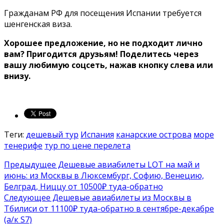
Гражданам РФ для посещения Испании требуется
шенгенская виза.
Хорошее предложение, но не подходит лично
вам? Пригодится друзьям! Поделитесь через
вашу любимую соцсеть, нажав кнопку слева или
внизу.
Теги:
дешевый тур
Испания
канарские острова
море
тенерифе
тур по цене перелета
Предыдущее
Дешевые авиабилеты LOT на май и
июнь: из Москвы в Люксембург, Софию, Венецию,
Белград, Ниццу от 10500₽ туда-обратно
Следующее
Дешевые авиабилеты из Москвы в
Тбилиси от 11100₽ туда-обратно в сентябре-декабре
(a/к S7)