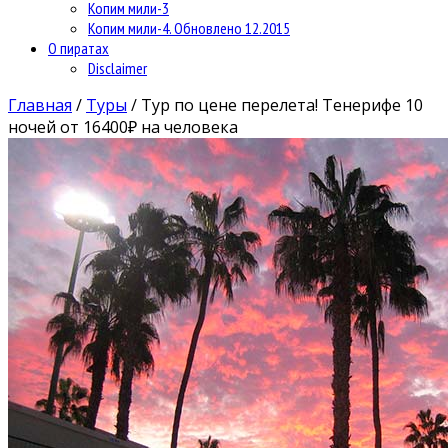
Копим мили-3
Копим мили-4. Обновлено 12.2015
О пиратах
Disclaimer
Главная
/
Туры
/
Тур по цене перелета! Тенерифе 10
ночей от 16400₽ на человека