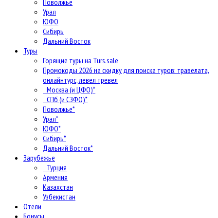
Поволжье
Урал
ЮФО
Сибирь
Дальний Восток
Туры
Горящие туры на Turs.sale
Промокоды 2026 на скидку для поиска туров: травелата,
онлайнтурс, левел тревел
Москва (и ЦФО)*
СПб (и СЗФО)*
Поволжье*
Урал*
ЮФО*
Сибирь*
Дальний Восток*
Зарубежье
Турция
Армения
Казахстан
Узбекистан
Отели
Бонусы