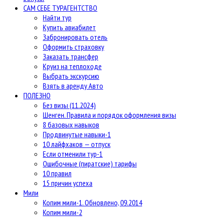
САМ СЕБЕ ТУРАГЕНТСТВО
Найти тур
Купить авиабилет
Забронировать отель
Оформить страховку
Заказать трансфер
Круиз на теплоходе
Выбрать экскурсию
Взять в аренду Авто
ПОЛЕЗНО
Без визы (11.2024)
Шенген. Правила и порядок оформления визы
8 базовых навыков
Продвинутые навыки-1
10 лайфхаков — отпуск
Если отменили тур-1
Ошибочные (пиратские) тарифы
10 правил
15 причин успеха
Мили
Копим мили-1. Обновлено, 09.2014
Копим мили-2