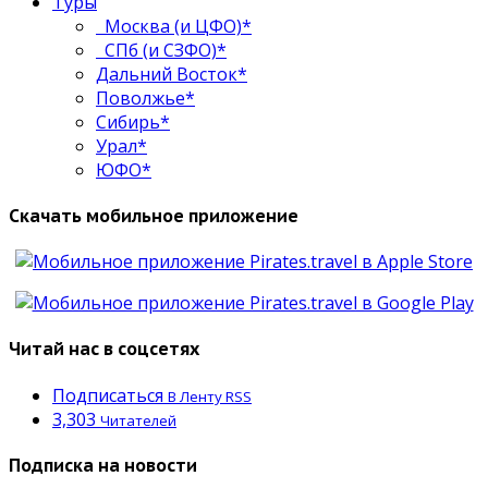
Туры
Москва (и ЦФО)*
СПб (и СЗФО)*
Дальний Восток*
Поволжье*
Сибирь*
Урал*
ЮФО*
Скачать мобильное приложение
Читай нас в соцсетях
Подписаться
В Ленту RSS
3,303
Читателей
Подписка на новости