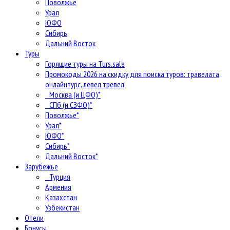
Поволжье
Урал
ЮФО
Сибирь
Дальний Восток
Туры
Горящие туры на Turs.sale
Промокоды 2026 на скидку для поиска туров: травелата,
онлайнтурс, левел тревел
Москва (и ЦФО)*
СПб (и СЗФО)*
Поволжье*
Урал*
ЮФО*
Сибирь*
Дальний Восток*
Зарубежье
Турция
Армения
Казахстан
Узбекистан
Отели
Бонусы