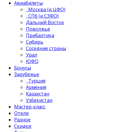
Авиабилеты
Москва (и ЦФО)
СПб (и СЗФО)
Дальний Восток
Поволжье
Прибалтика
Сибирь
Соседние страны
Урал
ЮФО
Бонусы
Зарубежье
Турция
Армения
Казахстан
Узбекистан
Мастер-класс
Отели
Разное
Скидки