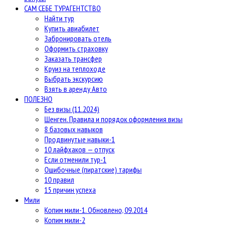
САМ СЕБЕ ТУРАГЕНТСТВО
Найти тур
Купить авиабилет
Забронировать отель
Оформить страховку
Заказать трансфер
Круиз на теплоходе
Выбрать экскурсию
Взять в аренду Авто
ПОЛЕЗНО
Без визы (11.2024)
Шенген. Правила и порядок оформления визы
8 базовых навыков
Продвинутые навыки-1
10 лайфхаков — отпуск
Если отменили тур-1
Ошибочные (пиратские) тарифы
10 правил
15 причин успеха
Мили
Копим мили-1. Обновлено, 09.2014
Копим мили-2