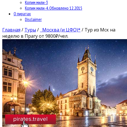
Копим мили-3
Копим мили-4. Обновлено 12.2015
О пиратах
Disclaimer
Главная
/
Туры
/
Москва (и ЦФО)*
/
Тур из Мск на
неделю в Прагу от 9800₽/чел.