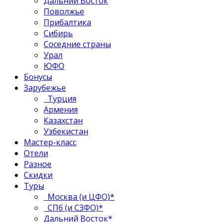
Дальний Восток
Поволжье
Прибалтика
Сибирь
Соседние страны
Урал
ЮФО
Бонусы
Зарубежье
Турция
Армения
Казахстан
Узбекистан
Мастер-класс
Отели
Разное
Скидки
Туры
Москва (и ЦФО)*
СПб (и СЗФО)*
Дальний Восток*