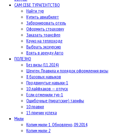
САМ СЕБЕ ТУРАГЕНТСТВО
Найти тур
Купить авиабилет
Забронировать отель
Оформить страховку
Заказать трансфер
Круиз на теплоходе
Выбрать экскурсию
Взять в аренду Авто
ПОЛЕЗНО
Без визы (11.2024)
Шенген. Правила и порядок оформления визы
8 базовых навыков
Продвинутые навыки-1
10 лайфхаков — отпуск
Если отменили тур-1
Ошибочные (пиратские) тарифы
10 правил
15 причин успеха
Мили
Копим мили-1. Обновлено, 09.2014
Копим мили-2