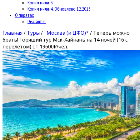
Копим мили-3
Копим мили-4. Обновлено 12.2015
О пиратах
Disclaimer
Главная
/
Туры
/
Москва (и ЦФО)*
/
Теперь можно
брать! Горящий тур Мск-Хайнань на 14 ночей (16 с
перелетом) от 19600₽/чел.