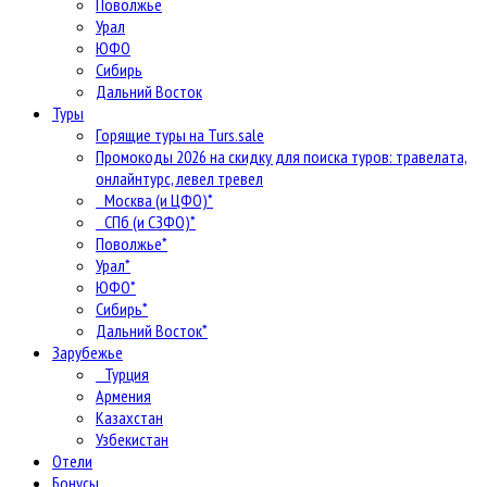
Поволжье
Урал
ЮФО
Сибирь
Дальний Восток
Туры
Горящие туры на Turs.sale
Промокоды 2026 на скидку для поиска туров: травелата,
онлайнтурс, левел тревел
Москва (и ЦФО)*
СПб (и СЗФО)*
Поволжье*
Урал*
ЮФО*
Сибирь*
Дальний Восток*
Зарубежье
Турция
Армения
Казахстан
Узбекистан
Отели
Бонусы