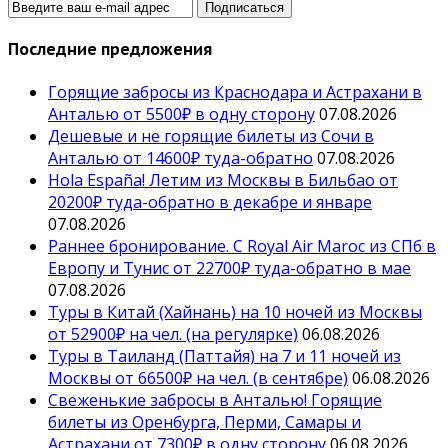
Последние предложения
Горящие забросы из Краснодара и Астрахани в
Анталью от 5500₽ в одну сторону
07.08.2026
Дешевые и не горящие билеты из Сочи в
Анталью от 14600₽ туда-обратно
07.08.2026
Hola España! Летим из Москвы в Бильбао от
20200₽ туда-обратно в декабре и январе
07.08.2026
Раннее бронирование. С Royal Air Maroc из СПб в
Европу и Тунис от 22700₽ туда-обратно в мае
07.08.2026
Туры в Китай (Хайнань) на 10 ночей из Москвы
от 52900₽ на чел. (на регулярке)
06.08.2026
Туры в Таиланд (Паттайя) на 7 и 11 ночей из
Москвы от 66500₽ на чел. (в сентябре)
06.08.2026
Свеженькие забросы в Анталью! Горящие
билеты из Оренбурга, Перми, Самары и
Астрахани от 7300₽ в одну сторону
06.08.2026