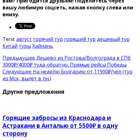
вам? Пригодится друзьям! Поделитесь через
вашу любимую соцсеть, нажав кнопку слева или
внизу.
Теги:
август
горячий тур
горящий тур
дешевый тур
Китай
туры
Хайнань
Предыдущее
Дешево из Ростова/Волгограда в СПб
3000₽/4000₽ туда-обратно. Прямые рейсы Победы
Следующее
На неделю Болгарию от 11900₽/чел (тур
из Мск, вылет в пн.)
Другие предложения
Горящие забросы из Краснодара и
Астрахани в Анталью от 5500₽ в одну
сторону