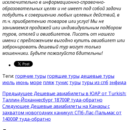
исключительно в информационно-справочно-
образовательных целях и не имеет под собой задачи
побудить к совершению любых целевых действий, в
т.ч. приобретению товаров или услуг! Мы не
занимаемся продажей или индивидуальным подбором
туров, отелей и авиабилетов. Писать от нашего
имени с предложением выгодно купить авиабилет или
забронировать дешевый тур могут только
мошенники. Будьте пожалуйста бдительны!
Теги:
горячие туры
горящие туры
дешевые туры
июль
июнь
море
пляж
тунис
туры
туры из спб
энфида
Предыдущее
Дешевые авиабилеты в ЮАР от Turkish:
Таллин-Йоханнесбург 18700₽ туда-обратно
Следующее
Дешевые авиабилеты на Канары с
захватом новогодних каникул: СПб-Лас-Пальмас от
14000₽ туда-обратно