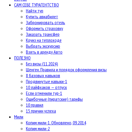
САМ СЕБЕ ТУРАГЕНТСТВО
Найти тур
Купить авиабилет
Забронировать отель
Оформить страховку
Заказать трансфер
Круиз на теплоходе
Выбрать экскурсию
Взять в аренду Авто
ПОЛЕЗНО
Без визы (11.2024)
Шенген. Правила и порядок оформления визы
8 базовых навыков
Продвинутые навыки-1
10 лайфхаков — отпуск
Если отменили тур-1
Ошибочные (пиратские) тарифы
10 правил
15 причин успеха
Мили
Копим мили-1. Обновлено, 09.2014
Копим мили-2