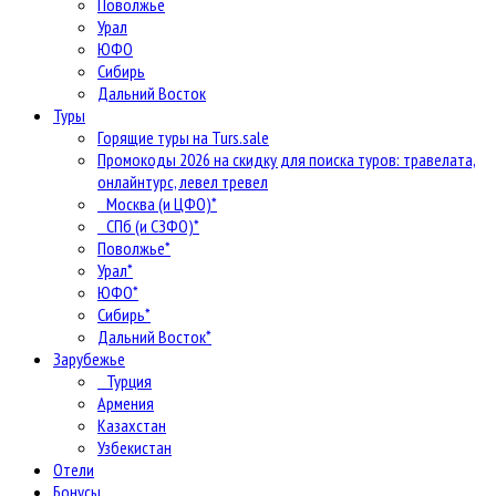
Поволжье
Урал
ЮФО
Сибирь
Дальний Восток
Туры
Горящие туры на Turs.sale
Промокоды 2026 на скидку для поиска туров: травелата,
онлайнтурс, левел тревел
Москва (и ЦФО)*
СПб (и СЗФО)*
Поволжье*
Урал*
ЮФО*
Сибирь*
Дальний Восток*
Зарубежье
Турция
Армения
Казахстан
Узбекистан
Отели
Бонусы