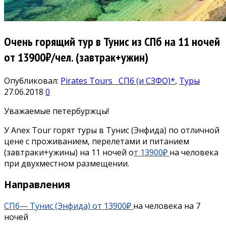
Очень горящий тур в Тунис из СПб на 11 ночей
от 13900₽/чел. (завтрак+ужин)
Опубликовал:
Pirates Tours
СПб (и СЗФО)*
,
Туры
27.06.2018
0
Уважаемые петербуржцы!
У Anex Tour горят туры в Тунис (Энфида) по отличной
цене с проживанием, перелетами и питанием
(завтраки+ужины) на 11 ночей о
т 13900₽
на человека
при двухместном размещении.
Направления
СПб— Тунис (Энфида) от 13900₽
на человека на 7
ночей