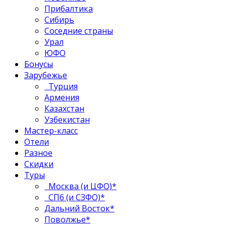
Прибалтика
Сибирь
Соседние страны
Урал
ЮФО
Бонусы
Зарубежье
Турция
Армения
Казахстан
Узбекистан
Мастер-класс
Отели
Разное
Скидки
Туры
Москва (и ЦФО)*
СПб (и СЗФО)*
Дальний Восток*
Поволжье*