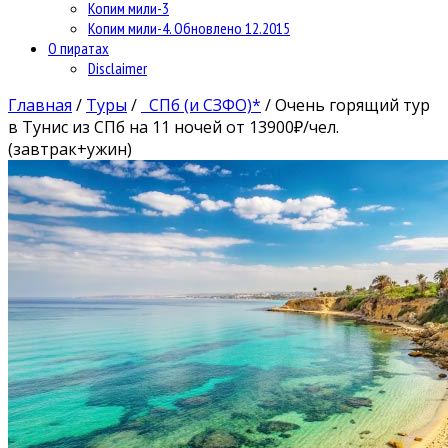
Копим мили-3
Копим мили-4. Обновлено 12.2015
О пиратах
Disclaimer
Главная
/
Туры
/
СПб (и СЗФО)*
/
Очень горящий тур
в Тунис из СПб на 11 ночей от 13900₽/чел.
(завтрак+ужин)