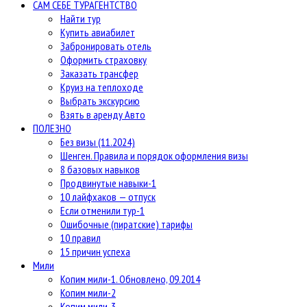
САМ СЕБЕ ТУРАГЕНТСТВО
Найти тур
Купить авиабилет
Забронировать отель
Оформить страховку
Заказать трансфер
Круиз на теплоходе
Выбрать экскурсию
Взять в аренду Авто
ПОЛЕЗНО
Без визы (11.2024)
Шенген. Правила и порядок оформления визы
8 базовых навыков
Продвинутые навыки-1
10 лайфхаков — отпуск
Если отменили тур-1
Ошибочные (пиратские) тарифы
10 правил
15 причин успеха
Мили
Копим мили-1. Обновлено, 09.2014
Копим мили-2
Копим мили-3