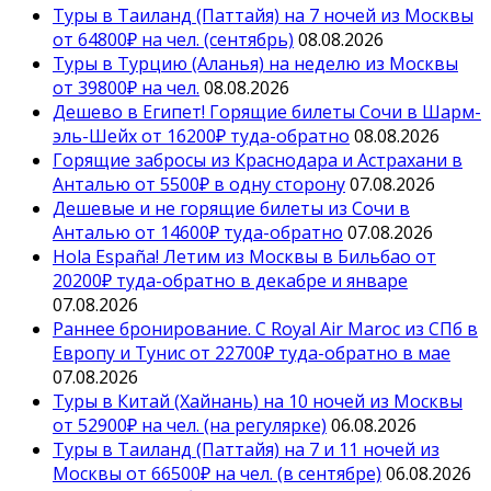
Туры в Таиланд (Паттайя) на 7 ночей из Москвы
от 64800₽ на чел. (сентябрь)
08.08.2026
Туры в Турцию (Аланья) на неделю из Москвы
от 39800₽ на чел.
08.08.2026
Дешево в Египет! Горящие билеты Сочи в Шарм-
эль-Шейх от 16200₽ туда-обратно
08.08.2026
Горящие забросы из Краснодара и Астрахани в
Анталью от 5500₽ в одну сторону
07.08.2026
Дешевые и не горящие билеты из Сочи в
Анталью от 14600₽ туда-обратно
07.08.2026
Hola España! Летим из Москвы в Бильбао от
20200₽ туда-обратно в декабре и январе
07.08.2026
Раннее бронирование. С Royal Air Maroc из СПб в
Европу и Тунис от 22700₽ туда-обратно в мае
07.08.2026
Туры в Китай (Хайнань) на 10 ночей из Москвы
от 52900₽ на чел. (на регулярке)
06.08.2026
Туры в Таиланд (Паттайя) на 7 и 11 ночей из
Москвы от 66500₽ на чел. (в сентябре)
06.08.2026