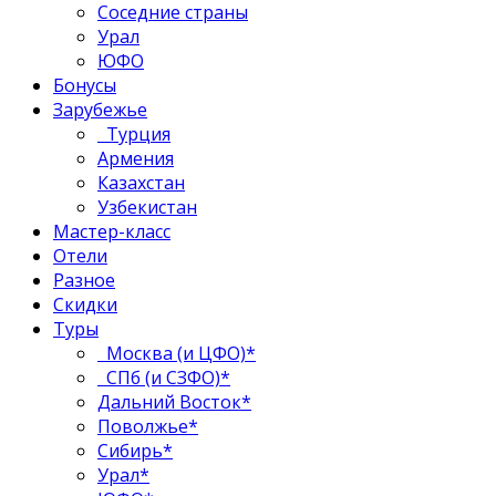
Соседние страны
Урал
ЮФО
Бонусы
Зарубежье
Турция
Армения
Казахстан
Узбекистан
Мастер-класс
Отели
Разное
Скидки
Туры
Москва (и ЦФО)*
СПб (и СЗФО)*
Дальний Восток*
Поволжье*
Сибирь*
Урал*