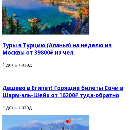
Туры в Турцию (Аланья) на неделю из
Москвы от 39800₽ на чел.
1 день назад
Дешево в Египет! Горящие билеты Сочи в
Шарм-эль-Шейх от 16200₽ туда-обратно
1 день назад