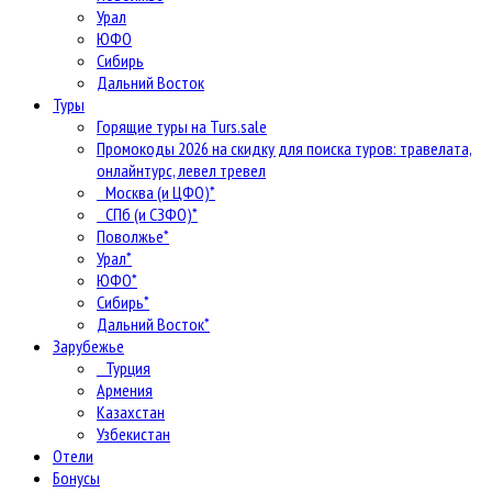
Урал
ЮФО
Сибирь
Дальний Восток
Туры
Горящие туры на Turs.sale
Промокоды 2026 на скидку для поиска туров: травелата,
онлайнтурс, левел тревел
Москва (и ЦФО)*
СПб (и СЗФО)*
Поволжье*
Урал*
ЮФО*
Сибирь*
Дальний Восток*
Зарубежье
Турция
Армения
Казахстан
Узбекистан
Отели
Бонусы