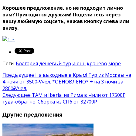
Хорошее предложение, но не подходит лично
вам? Пригодится друзьям! Поделитесь через
вашу любимую соцсеть, нажав кнопку слева или
внизу.
Теги:
Болгария
дешевый тур
июнь
кранево
море
Предыдущее
На выходные в Крым! Тур из Москвы на
4 ночи от 3500₽/чел. *ОБНОВЛЕНО* + на 3 ночи за
2800₽/чел.
Следующее
TAM и Iberia: из Рима в Чили от 17500₽
туда-обратно. Сборка из СПб от 32700₽
Другие предложения