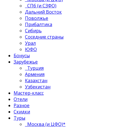
СПб (и СЗФО)
Дальний Восток
Поволжье
Прибалтика
Сибирь
Соседние страны
Урал
ЮФО
Бонусы
Зарубежье
Турция
Армения
Казахстан
Узбекистан
Мастер-класс
Отели
Разное
Скидки
Туры
Москва (и ЦФО)*