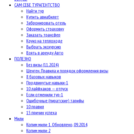
САМ СЕБЕ ТУРАГЕНТСТВО
Найти тур
Купить авиабилет
Забронировать отель
Оформить страховку
Заказать трансфер
Круиз на теплоходе
Выбрать экскурсию
Взять в аренду Авто
ПОЛЕЗНО
Без визы (11.2024)
Шенген. Правила и порядок оформления визы
8 базовых навыков
Продвинутые навыки-1
10 лайфхаков — отпуск
Если отменили тур-1
Ошибочные (пиратские) тарифы
10 правил
15 причин успеха
Мили
Копим мили-1. Обновлено, 09.2014
Копим мили-2