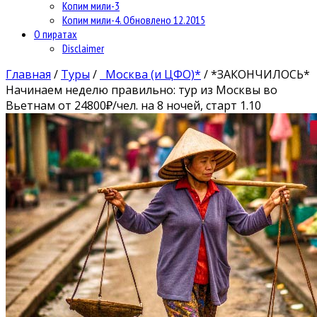
Копим мили-3
Копим мили-4. Обновлено 12.2015
О пиратах
Disclaimer
Главная
/
Туры
/
Москва (и ЦФО)*
/
*ЗАКОНЧИЛОСЬ*
Начинаем неделю правильно: тур из Москвы во
Вьетнам от 24800₽/чел. на 8 ночей, старт 1.10