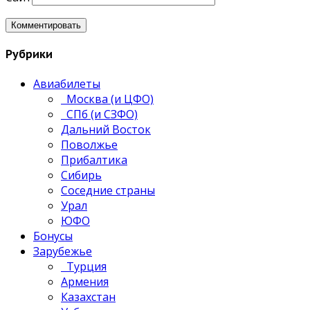
Рубрики
Авиабилеты
Москва (и ЦФО)
СПб (и СЗФО)
Дальний Восток
Поволжье
Прибалтика
Сибирь
Соседние страны
Урал
ЮФО
Бонусы
Зарубежье
Турция
Армения
Казахстан