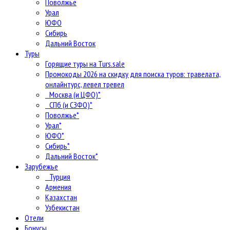
Поволжье
Урал
ЮФО
Сибирь
Дальний Восток
Туры
Горящие туры на Turs.sale
Промокоды 2026 на скидку для поиска туров: травелата,
онлайнтурс, левел тревел
Москва (и ЦФО)*
СПб (и СЗФО)*
Поволжье*
Урал*
ЮФО*
Сибирь*
Дальний Восток*
Зарубежье
Турция
Армения
Казахстан
Узбекистан
Отели
Бонусы