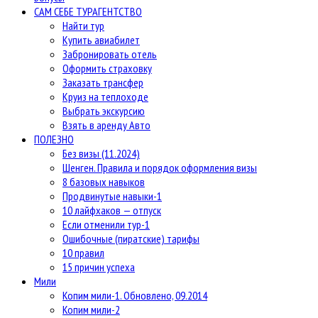
САМ СЕБЕ ТУРАГЕНТСТВО
Найти тур
Купить авиабилет
Забронировать отель
Оформить страховку
Заказать трансфер
Круиз на теплоходе
Выбрать экскурсию
Взять в аренду Авто
ПОЛЕЗНО
Без визы (11.2024)
Шенген. Правила и порядок оформления визы
8 базовых навыков
Продвинутые навыки-1
10 лайфхаков — отпуск
Если отменили тур-1
Ошибочные (пиратские) тарифы
10 правил
15 причин успеха
Мили
Копим мили-1. Обновлено, 09.2014
Копим мили-2