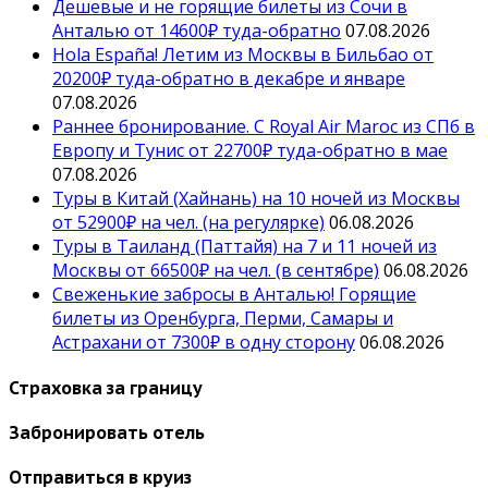
Дешевые и не горящие билеты из Сочи в
Анталью от 14600₽ туда-обратно
07.08.2026
Hola España! Летим из Москвы в Бильбао от
20200₽ туда-обратно в декабре и январе
07.08.2026
Раннее бронирование. С Royal Air Maroc из СПб в
Европу и Тунис от 22700₽ туда-обратно в мае
07.08.2026
Туры в Китай (Хайнань) на 10 ночей из Москвы
от 52900₽ на чел. (на регулярке)
06.08.2026
Туры в Таиланд (Паттайя) на 7 и 11 ночей из
Москвы от 66500₽ на чел. (в сентябре)
06.08.2026
Свеженькие забросы в Анталью! Горящие
билеты из Оренбурга, Перми, Самары и
Астрахани от 7300₽ в одну сторону
06.08.2026
Страховка за границу
Забронировать отель
Отправиться в круиз