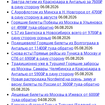
Завтра летим из Краснодара в Анталью за 7600₽
в одну сторону
06.08.2026
С Аэрофлотом из Минска в Н. Новгород от 4700₽
в одну сторону в августе
06.08.2026
Горящие билеты Победы из Москвы в Ульяновск
от 4998₽ туда-обратно
06.08.2026
С S7 из Бангкока в Новосибирск всего от 9700₽ в
одну сторону осенью
06.08.2026
Подешевело! Горящие билеты из Волгограда в
Анталью от 11400₽ туда-обратно
05.08.2026
Снова есть! Прямые рейсы из Туниса в Москву и
СПб от 6900₽ в одну сторону
05.08.2026
Традиционно уже в Турцию! Горящие забросы
из Москвы, Самары, Челябинска и Краснодара в
Анталью от 5900₽ в одну сторону
05.08.2026
Новая распродажа Nordwind на осень, зиму и
весну: билеты по России от 3600₽ туда-обратно
05.08.2026
Дешевые билеты из Москвы в Ижевск от 6000₽
туда-обратно
04.08.2026
Бархатный сезон! Туры в Турцию (Бодрум) на