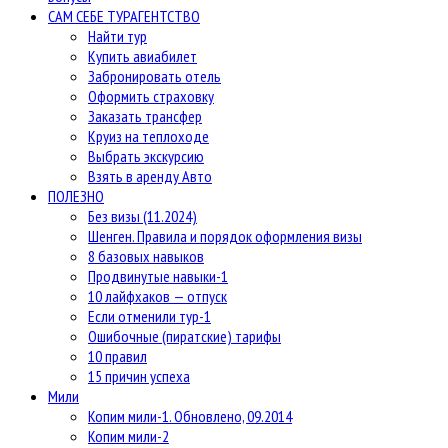
САМ СЕБЕ ТУРАГЕНТСТВО
Найти тур
Купить авиабилет
Забронировать отель
Оформить страховку
Заказать трансфер
Круиз на теплоходе
Выбрать экскурсию
Взять в аренду Авто
ПОЛЕЗНО
Без визы (11.2024)
Шенген. Правила и порядок оформления визы
8 базовых навыков
Продвинутые навыки-1
10 лайфхаков — отпуск
Если отменили тур-1
Ошибочные (пиратские) тарифы
10 правил
15 причин успеха
Мили
Копим мили-1. Обновлено, 09.2014
Копим мили-2