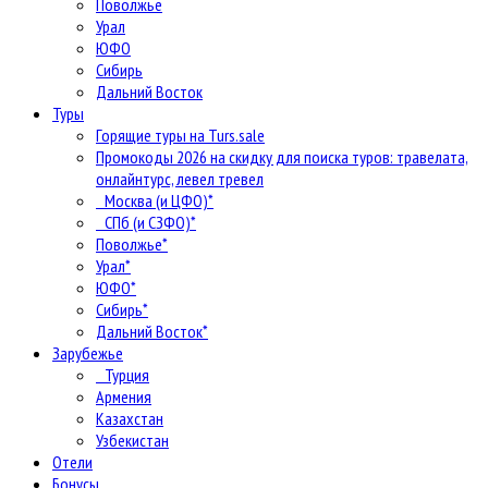
Поволжье
Урал
ЮФО
Сибирь
Дальний Восток
Туры
Горящие туры на Turs.sale
Промокоды 2026 на скидку для поиска туров: травелата,
онлайнтурс, левел тревел
Москва (и ЦФО)*
СПб (и СЗФО)*
Поволжье*
Урал*
ЮФО*
Сибирь*
Дальний Восток*
Зарубежье
Турция
Армения
Казахстан
Узбекистан
Отели
Бонусы