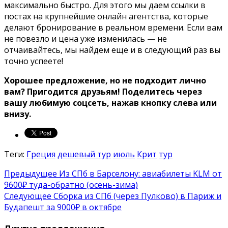
максимально быстро. Для этого мы даем ссылки в
постах на крупнейшие онлайн агентства, которые
делают бронирование в реальном времени. Если вам
не повезло и цена уже изменилась — не
отчаивайтесь, мы найдем еще и в следующий раз вы
точно успеете!
Хорошее предложение, но не подходит лично
вам? Пригодится друзьям! Поделитесь через
вашу любимую соцсеть, нажав кнопку слева или
внизу.
Теги:
Греция
дешевый тур
июль
Крит
тур
Предыдущее
Из СПб в Барселону: авиабилеты KLM от
9600₽ туда-обратно (осень-зима)
Следующее
Cборка из СПб (через Пулково) в Париж и
Будапешт за 9000₽ в октябре