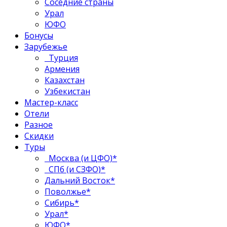
Соседние страны
Урал
ЮФО
Бонусы
Зарубежье
Турция
Армения
Казахстан
Узбекистан
Мастер-класс
Отели
Разное
Скидки
Туры
Москва (и ЦФО)*
СПб (и СЗФО)*
Дальний Восток*
Поволжье*
Сибирь*
Урал*
ЮФО*