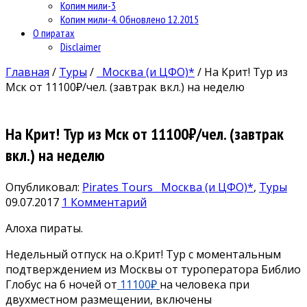
Копим мили-3
Копим мили-4. Обновлено 12.2015
О пиратах
Disclaimer
Главная
/
Туры
/
Москва (и ЦФО)*
/
На Крит! Тур из
Мск от 11100₽/чел. (завтрак вкл.) на неделю
На Крит! Тур из Мск от 11100₽/чел. (завтрак
вкл.) на неделю
Опубликовал:
Pirates Tours
Москва (и ЦФО)*
,
Туры
09.07.2017
1 Комментарий
Алоха пираты.
Недельный отпуск на о.Крит! Тур с моментальным
подтверждением из Москвы от туроператора Библио
Глобус на 6 ночей от
11100₽
на человека при
двухместном размещении, включены