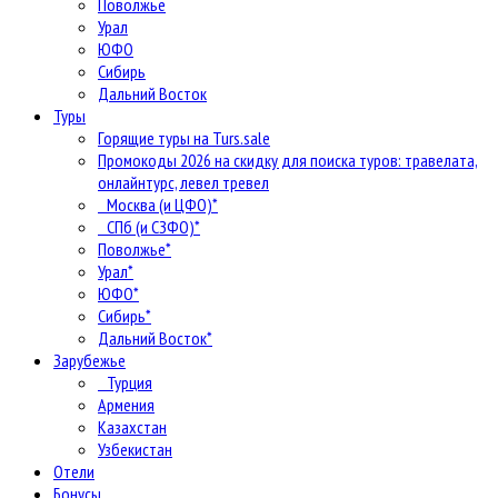
Поволжье
Урал
ЮФО
Сибирь
Дальний Восток
Туры
Горящие туры на Turs.sale
Промокоды 2026 на скидку для поиска туров: травелата,
онлайнтурс, левел тревел
Москва (и ЦФО)*
СПб (и СЗФО)*
Поволжье*
Урал*
ЮФО*
Сибирь*
Дальний Восток*
Зарубежье
Турция
Армения
Казахстан
Узбекистан
Отели
Бонусы