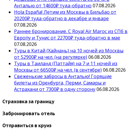
Анталью от 14600₽ туда-обратно
07.08.2026
Hola España! Летим из Москвы в Бильбао от
20200₽ туда-обратно в декабре и январе
07.08.2026
Раннее бронирование. С Royal Air Maroc из СПб в
Европу и Тунис от 22700₽ туда-обратно в мае
07.08.2026
Туры в Китай (Хайнань) на 10 ночей из Москвы
от 52900₽ на чел. (на регулярке)
06.08.2026
Туры в Таиланд (Паттайя) на 7 и 11 ночей из
Москвы от 66500₽ на чел. (в сентябре)
06.08.2026
Свеженькие забросы в Анталью! Горящие
билеты из Оренбурга, Перми, Самары и
Астрахани от 7300₽ в одну сторону
06.08.2026
Страховка за границу
Забронировать отель
Отправиться в круиз