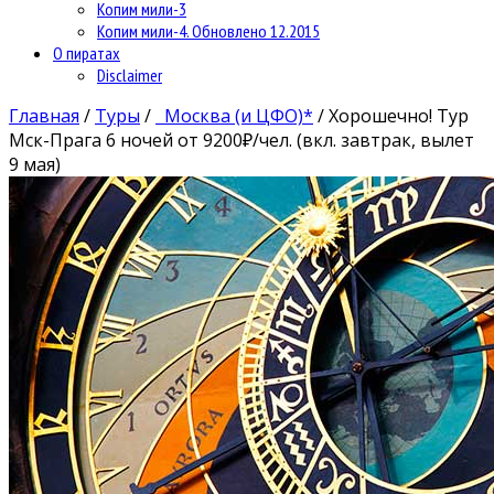
Копим мили-3
Копим мили-4. Обновлено 12.2015
О пиратах
Disclaimer
Главная
/
Туры
/
Москва (и ЦФО)*
/
Хорошечно! Тур
Мск-Прага 6 ночей от 9200₽/чел. (вкл. завтрак, вылет
9 мая)