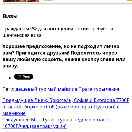
Визы
Гражданам РФ для посещения Чехии требуется
шенгенская виза.
Хорошее предложение, но не подходит лично
вам? Пригодится друзьям! Поделитесь через
вашу любимую соцсеть, нажав кнопку слева или
внизу.
Теги:
дешевый тур
май
майские
Прага
туры
чехия
Предыдущее
Льеж, Брюссель, София и Бургас за 7700₽
в одной сборке из Спб (вылет/возврат Пулково) в
мае-июне
Следующее
Мск-Тунис: тур на неделю в мае от
10700₽/чел. (завтрак+ужин)