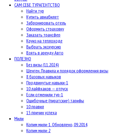
САМ СЕБЕ ТУРАГЕНТСТВО
Найти тур
Купить авиабилет
Забронировать отель
Оформить страховку
Заказать трансфер
Круиз на теплоходе
Выбрать экскурсию
Взять в аренду Авто
ПОЛЕЗНО
Без визы (11.2024)
Шенген. Правила и порядок оформления визы
8 базовых навыков
Продвинутые навыки-1
10 лайфхаков — отпуск
Если отменили тур-1
Ошибочные (пиратские) тарифы
10 правил
15 причин успеха
Мили
Копим мили-1. Обновлено, 09.2014
Копим мили-2