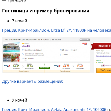
Гостиница и пример бронирования
7 ночей
Греция, Крит-Ираклион, Litsa Efi 2*, 11800₽ на человек
Другие варианты размещения:
9 ночей
Греция, Крит-Ираклион, Aglaia Apartments 1*, 10600₽
н