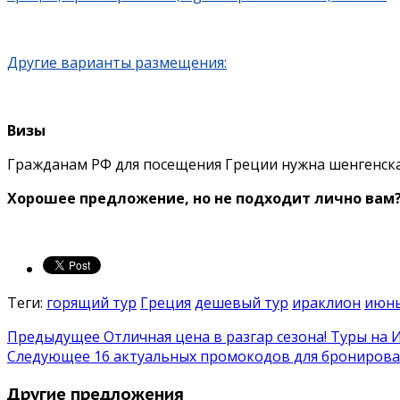
Другие варианты размещения:
Визы
Гражданам РФ для посещения Греции нужна шенгенска
Хорошее предложение, но не подходит лично вам?
Теги:
горящий тур
Греция
дешевый тур
ираклион
июн
Предыдущее
Отличная цена в разгар сезона! Туры на И
Следующее
16 актуальных промокодов для бронирова
Другие предложения