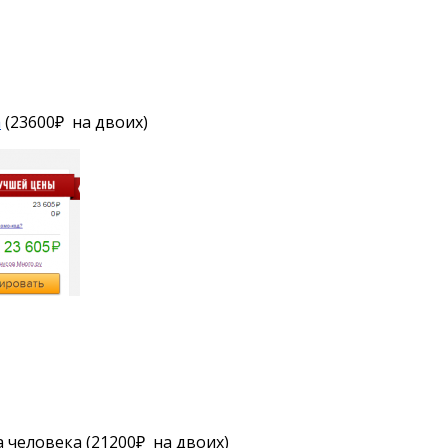
а
(23600₽ на двоих)
а человека (21200₽ на двоих)