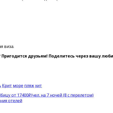
я виза.
 Пригодится друзьям! Поделитесь через вашу любим
ь
Крит
море
пляж
хит
бицу от 17400₽/чел. на 7 ночей (8 с перелетом)
ния отелей