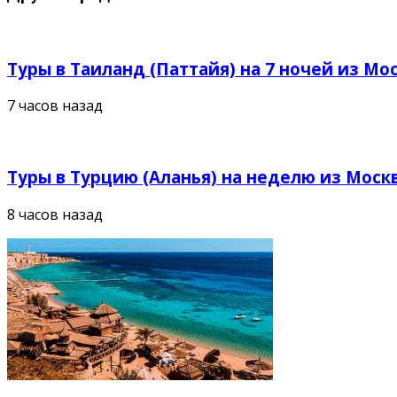
Туры в Таиланд (Паттайя) на 7 ночей из Мос
7 часов назад
Туры в Турцию (Аланья) на неделю из Москв
8 часов назад