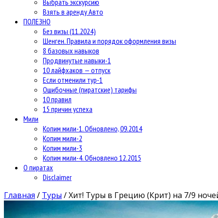
Выбрать экскурсию
Взять в аренду Авто
ПОЛЕЗНО
Без визы (11.2024)
Шенген. Правила и порядок оформления визы
8 базовых навыков
Продвинутые навыки-1
10 лайфхаков — отпуск
Если отменили тур-1
Ошибочные (пиратские) тарифы
10 правил
15 причин успеха
Мили
Копим мили-1. Обновлено, 09.2014
Копим мили-2
Копим мили-3
Копим мили-4. Обновлено 12.2015
О пиратах
Disclaimer
Главная
/
Туры
/
Хит! Туры в Грецию (Крит) на 7/9 ноче