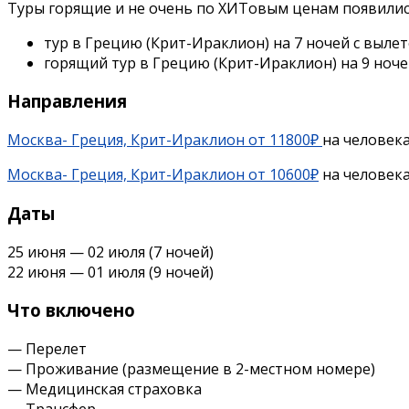
Туры горящие и не очень по ХИТовым ценам появились
тур в Грецию (Крит-Ираклион) на 7 ночей с выле
горящий тур в Грецию (Крит-Ираклион) на 9 ноч
Направления
Москва- Греция, Крит-Ираклион от 11800₽
на человека
Москва- Греция, Крит-Ираклион от 10600₽
на человека
Даты
25 июня — 02 июля (7 ночей)
22 июня — 01 июля (9 ночей)
Что включено
— Перелет
— Проживание (размещение в 2-местном номере)
— Медицинская страховка
— Трансфер