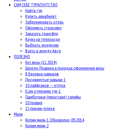
САМ СЕБЕ ТУРАГЕНТСТВО
Найти тур
Купить авиабилет
Забронировать отель
Оформить страховку
Заказать трансфер
Круиз на теплоходе
Выбрать экскурсию
Взять в аренду Авто
ПОЛЕЗНО
Без визы (11.2024)
Шенген. Правила и порядок оформления визы
8 базовых навыков
Продвинутые навыки-1
10 лайфхаков — отпуск
Если отменили тур-1
Ошибочные (пиратские) тарифы
10 правил
15 причин успеха
Мили
Копим мили-1. Обновлено, 09.2014
Копим мили-2