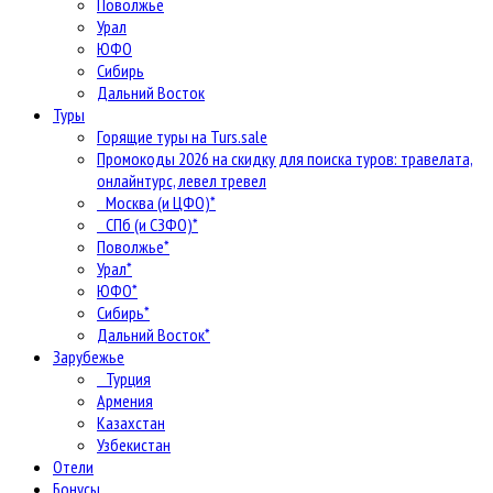
Поволжье
Урал
ЮФО
Сибирь
Дальний Восток
Туры
Горящие туры на Turs.sale
Промокоды 2026 на скидку для поиска туров: травелата,
онлайнтурс, левел тревел
Москва (и ЦФО)*
СПб (и СЗФО)*
Поволжье*
Урал*
ЮФО*
Сибирь*
Дальний Восток*
Зарубежье
Турция
Армения
Казахстан
Узбекистан
Отели
Бонусы