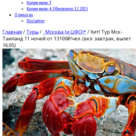
Копим мили-3
Копим мили-4. Обновлено 12.2015
О пиратах
Disclaimer
Главная
/
Туры
/
Москва (и ЦФО)*
/
Хит! Тур Мск-
Таиланд 11 ночей от 13100₽/чел. (вкл. завтрак, вылет
16.05)