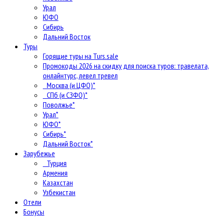
Урал
ЮФО
Сибирь
Дальний Восток
Туры
Горящие туры на Turs.sale
Промокоды 2026 на скидку для поиска туров: травелата,
онлайнтурс, левел тревел
Москва (и ЦФО)*
СПб (и СЗФО)*
Поволжье*
Урал*
ЮФО*
Сибирь*
Дальний Восток*
Зарубежье
Турция
Армения
Казахстан
Узбекистан
Отели
Бонусы