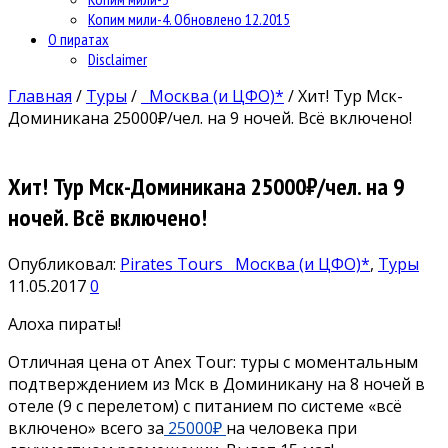
Копим мили-4. Обновлено 12.2015
О пиратах
Disclaimer
Главная
/
Туры
/
Москва (и ЦФО)*
/
Хит! Тур Мск-
Доминикана 25000₽/чел. на 9 ночей. Всё включено!
Хит! Тур Мск-Доминикана 25000₽/чел. на 9
ночей. Всё включено!
Опубликовал:
Pirates Tours
Москва (и ЦФО)*
,
Туры
11.05.2017
0
Алоха пираты!
Отличная цена от Anex Tour: туры с моментальным
подтверждением из Мск в Доминикану на 8 ночей в
отеле (9 с перелетом) с питанием по системе «всё
включено» всего за
25000₽
на человека при