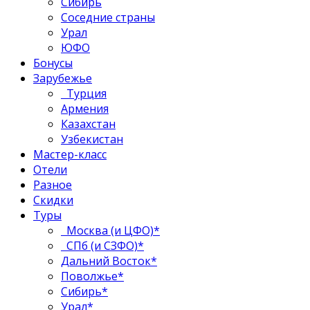
Сибирь
Соседние страны
Урал
ЮФО
Бонусы
Зарубежье
Турция
Армения
Казахстан
Узбекистан
Мастер-класс
Отели
Разное
Скидки
Туры
Москва (и ЦФО)*
СПб (и СЗФО)*
Дальний Восток*
Поволжье*
Сибирь*
Урал*