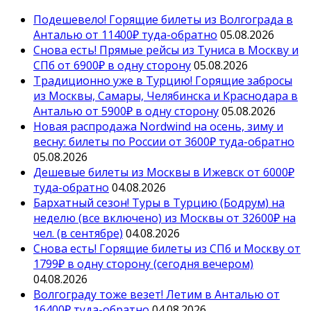
Подешевело! Горящие билеты из Волгограда в
Анталью от 11400₽ туда-обратно
05.08.2026
Снова есть! Прямые рейсы из Туниса в Москву и
СПб от 6900₽ в одну сторону
05.08.2026
Традиционно уже в Турцию! Горящие забросы
из Москвы, Самары, Челябинска и Краснодара в
Анталью от 5900₽ в одну сторону
05.08.2026
Новая распродажа Nordwind на осень, зиму и
весну: билеты по России от 3600₽ туда-обратно
05.08.2026
Дешевые билеты из Москвы в Ижевск от 6000₽
туда-обратно
04.08.2026
Бархатный сезон! Туры в Турцию (Бодрум) на
неделю (все включено) из Москвы от 32600₽ на
чел. (в сентябре)
04.08.2026
Снова есть! Горящие билеты из СПб и Москву от
1799₽ в одну сторону (сегодня вечером)
04.08.2026
Волгограду тоже везет! Летим в Анталью от
16400₽ туда-обратно
04.08.2026