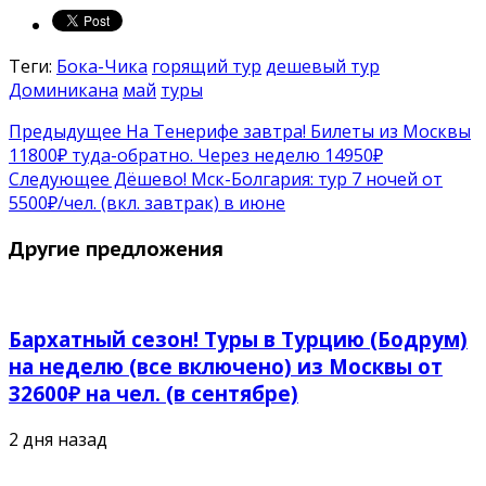
Теги:
Бока-Чика
горящий тур
дешевый тур
Доминикана
май
туры
Предыдущее
На Тенерифе завтра! Билеты из Москвы
11800₽ туда-обратно. Через неделю 14950₽
Следующее
Дёшево! Мск-Болгария: тур 7 ночей от
5500₽/чел. (вкл. завтрак) в июне
Другие предложения
Бархатный сезон! Туры в Турцию (Бодрум)
на неделю (все включено) из Москвы от
32600₽ на чел. (в сентябре)
2 дня назад