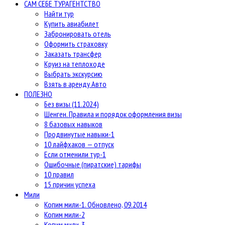
САМ СЕБЕ ТУРАГЕНТСТВО
Найти тур
Купить авиабилет
Забронировать отель
Оформить страховку
Заказать трансфер
Круиз на теплоходе
Выбрать экскурсию
Взять в аренду Авто
ПОЛЕЗНО
Без визы (11.2024)
Шенген. Правила и порядок оформления визы
8 базовых навыков
Продвинутые навыки-1
10 лайфхаков — отпуск
Если отменили тур-1
Ошибочные (пиратские) тарифы
10 правил
15 причин успеха
Мили
Копим мили-1. Обновлено, 09.2014
Копим мили-2
Копим мили-3