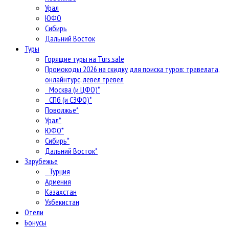
Урал
ЮФО
Сибирь
Дальний Восток
Туры
Горящие туры на Turs.sale
Промокоды 2026 на скидку для поиска туров: травелата,
онлайнтурс, левел тревел
Москва (и ЦФО)*
СПб (и СЗФО)*
Поволжье*
Урал*
ЮФО*
Сибирь*
Дальний Восток*
Зарубежье
Турция
Армения
Казахстан
Узбекистан
Отели
Бонусы