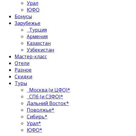
Урал
ЮФО
Бонусы
Зарубежье
Турция
Армения
Казахстан
Узбекистан
Мастер-класс
Отели
Разное
Скидки
Туры
Москва (и ЦФО)*
СПб (и СЗФО)*
Дальний Восток*
Поволжье*
Сибирь*
Урал*
ЮФО*