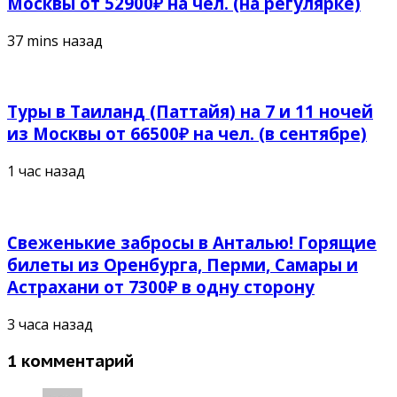
Москвы от 52900₽ на чел. (на регулярке)
37 mins назад
Туры в Таиланд (Паттайя) на 7 и 11 ночей
из Москвы от 66500₽ на чел. (в сентябре)
1 час назад
Свеженькие забросы в Анталью! Горящие
билеты из Оренбурга, Перми, Самары и
Астрахани от 7300₽ в одну сторону
3 часа назад
1 комментарий