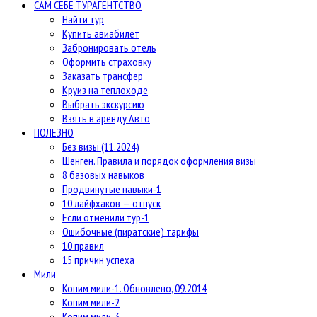
САМ СЕБЕ ТУРАГЕНТСТВО
Найти тур
Купить авиабилет
Забронировать отель
Оформить страховку
Заказать трансфер
Круиз на теплоходе
Выбрать экскурсию
Взять в аренду Авто
ПОЛЕЗНО
Без визы (11.2024)
Шенген. Правила и порядок оформления визы
8 базовых навыков
Продвинутые навыки-1
10 лайфхаков — отпуск
Если отменили тур-1
Ошибочные (пиратские) тарифы
10 правил
15 причин успеха
Мили
Копим мили-1. Обновлено, 09.2014
Копим мили-2
Копим мили-3