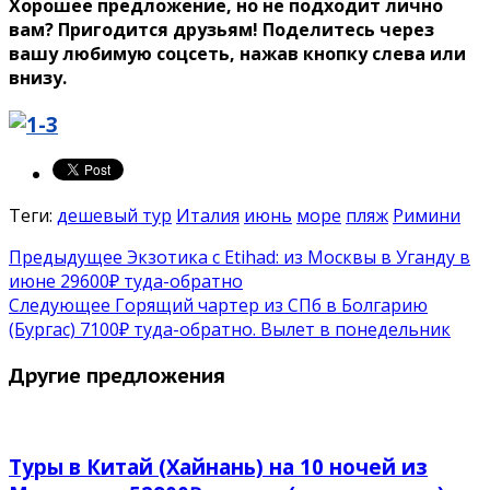
Хорошее предложение, но не подходит лично
вам? Пригодится друзьям! Поделитесь через
вашу любимую соцсеть, нажав кнопку слева или
внизу.
Теги:
дешевый тур
Италия
июнь
море
пляж
Римини
Предыдущее
Экзотика с Etihad: из Москвы в Уганду в
июне 29600₽ туда-обратно
Следующее
Горящий чартер из СПб в Болгарию
(Бургас) 7100₽ туда-обратно. Вылет в понедельник
Другие предложения
Туры в Китай (Хайнань) на 10 ночей из