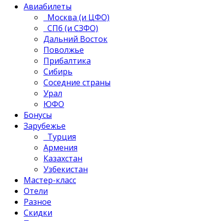
Авиабилеты
Москва (и ЦФО)
СПб (и СЗФО)
Дальний Восток
Поволжье
Прибалтика
Сибирь
Соседние страны
Урал
ЮФО
Бонусы
Зарубежье
Турция
Армения
Казахстан
Узбекистан
Мастер-класс
Отели
Разное
Скидки