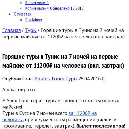
Копим мили-3
Копим мили-4. Обновлено 12.2015
О пиратах
Disclaimer
Главная
/
Туры
/
Горящие туры в Тунис на 7 ночей на
первые майские от 11200₽ на человека (вкл. завтрак)
Горящие туры в Тунис на 7 ночей на первые
майские от 11200₽ на человека (вкл. завтрак)
Опубликовал:
Pirates Tours
Туры
25.04.2016
0
Алоха, пираты.
У Anex Tour
горят
туры в Тунис с захватом первых
майских!
Туры в Сусс на 7 ночей всего
за 11200₽ на
человека
при двухместном размещении (включая
проживание, перелет, завтрак).
Вылет послезавтра!