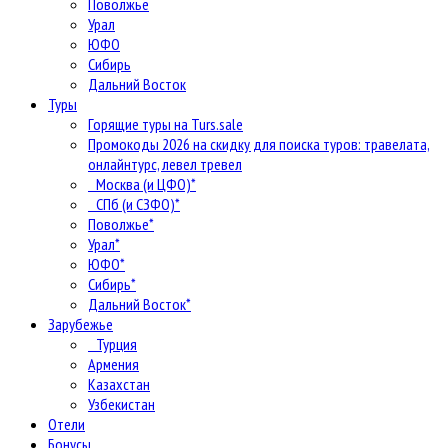
Поволжье
Урал
ЮФО
Сибирь
Дальний Восток
Туры
Горящие туры на Turs.sale
Промокоды 2026 на скидку для поиска туров: травелата,
онлайнтурс, левел тревел
Москва (и ЦФО)*
СПб (и СЗФО)*
Поволжье*
Урал*
ЮФО*
Сибирь*
Дальний Восток*
Зарубежье
Турция
Армения
Казахстан
Узбекистан
Отели
Бонусы