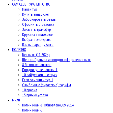
САМ СЕБЕ ТУРАГЕНТСТВО
Найти тур
Купить авиабилет
Забронировать отель
Оформить страховку
Заказать трансфер
Круиз на теплоходе
Выбрать экскурсию
Взять в аренду Авто
ПОЛЕЗНО
Без визы (11.2024)
Шенген. Правила и порядок оформления визы
8 базовых навыков
Продвинутые навыки-1
10 лайфхаков — отпуск
Если отменили тур-1
Ошибочные (пиратские) тарифы
10 правил
15 причин успеха
Мили
Копим мили-1. Обновлено, 09.2014
Копим мили-2