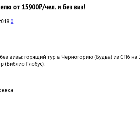
лю от 15900₽/чел. и без виз!
2018
0
без визы: горящий тур в Черногорию (Будва) из СПб на 
 (Библио Глобус).
овека