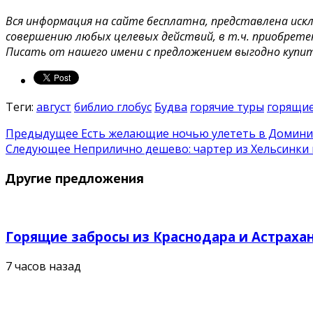
Вся информация на сайте бесплатна, представлена иск
совершению любых целевых действий, в т.ч. приобрете
Писать от нашего имени с предложением выгодно купи
Теги:
август
библио глобус
Будва
горячие туры
горящие
Предыдущее
Есть желающие ночью улететь в Доминикан
Следующее
Неприлично дешево: чартер из Хельсинки н
Другие предложения
Горящие забросы из Краснодара и Астрахан
7 часов назад