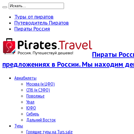
Туры от пиратов
Путеводитель Пиратов
Пираты Россия
Пираты Росси
предложениях в России. Мы находим де
Авиабилеты
Москва (и ЦФО)
СПб (и СЗФО)
Поволжье
Урал
ЮФО
Сибирь
Дальний Восток
Туры
Горящие туры на Turs.sale