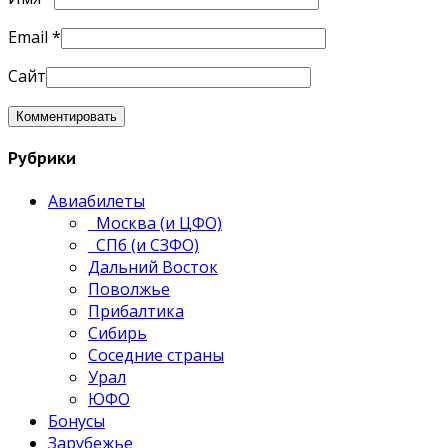
Email
*
Сайт
Рубрики
Авиабилеты
Москва (и ЦФО)
СПб (и СЗФО)
Дальний Восток
Поволжье
Прибалтика
Сибирь
Соседние страны
Урал
ЮФО
Бонусы
Зарубежье