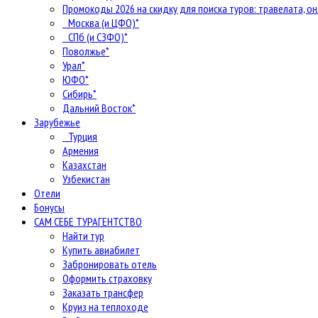
Промокоды 2026 на скидку для поиска туров: травелата, он
Москва (и ЦФО)*
СПб (и СЗФО)*
Поволжье*
Урал*
ЮФО*
Сибирь*
Дальний Восток*
Зарубежье
Турция
Армения
Казахстан
Узбекистан
Отели
Бонусы
САМ СЕБЕ ТУРАГЕНТСТВО
Найти тур
Купить авиабилет
Забронировать отель
Оформить страховку
Заказать трансфер
Круиз на теплоходе