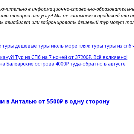
лючительно в информационно-справочно-образовательных 
нию товаров или услуг! Мы не занимаемся продажей или 
ть авиабилет или забронировать дешевый тур могут то
 туры
дешевые туры
июль
море
пляж
туры
туры из спб
у?! Тур из СПб на 7 ночей от 37200₽. Всё включено!
а Балеарские острова 4000₽ туда-обратно в августе
и в Анталью от 5500₽ в одну сторону