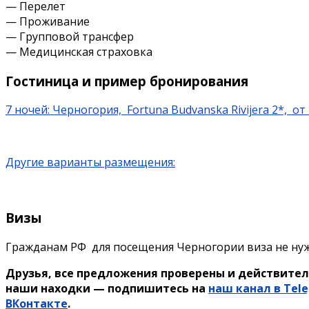
— Перелет
— Проживание
— Групповой трансфер
— Медицинская страховка
Гостиница и пример бронирования
7 ночей: Черногория, Fortuna Budvanska Rivijera 2*, от
Другие варианты размещения:
Визы
Гражданам РФ для посещения Черногории виза не нуж
Друзья, все предложения проверены и действител
наши находки — подпишитесь на
наш канал в Tel
ВКонтакте
.