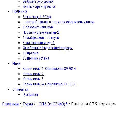
Выбрать экскурсию
Взять в аренду Авто
ПОЛЕЗНО
Без визы (11.2024)
Шенген. Правила и порядок оформления визы
8 базовых навыков
Продвинутые навыки-1
10 лайфхаков — отпуск
Если отменили тур-1
Ошибочные (пиратские) тарифы
10 правил
15 причин успеха
Мили
Копим мили-1. Обновлено, 09.2014
Копим мили-2
Копим мили-3
Копим мили-4. Обновлено 12.2015
О пиратах
Disclaimer
Главная
/
Туры
/
СПб (и СЗФО)*
/
Ещё для СПб: горящий