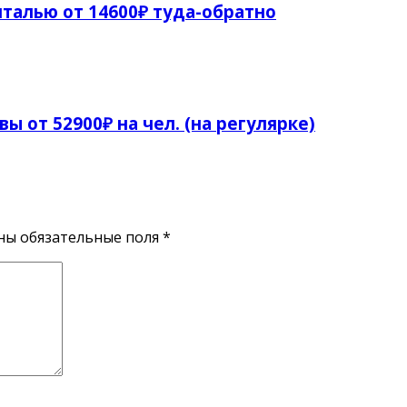
талью от 14600₽ туда-обратно
ы от 52900₽ на чел. (на регулярке)
ены обязательные поля
*