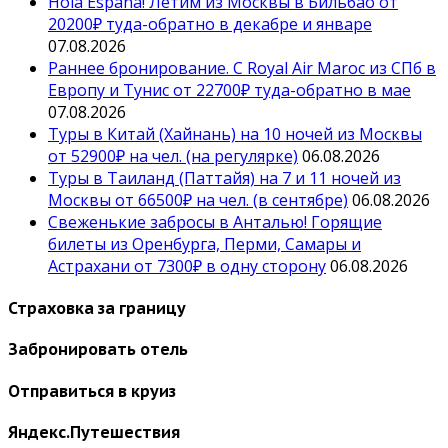
Hola España! Летим из Москвы в Бильбао от
20200₽ туда-обратно в декабре и январе
07.08.2026
Раннее бронирование. С Royal Air Maroc из СПб в
Европу и Тунис от 22700₽ туда-обратно в мае
07.08.2026
Туры в Китай (Хайнань) на 10 ночей из Москвы
от 52900₽ на чел. (на регулярке)
06.08.2026
Туры в Таиланд (Паттайя) на 7 и 11 ночей из
Москвы от 66500₽ на чел. (в сентябре)
06.08.2026
Свеженькие забросы в Анталью! Горящие
билеты из Оренбурга, Перми, Самары и
Астрахани от 7300₽ в одну сторону
06.08.2026
Страховка за границу
Забронировать отель
Отправиться в круиз
Яндекс.Путешествия