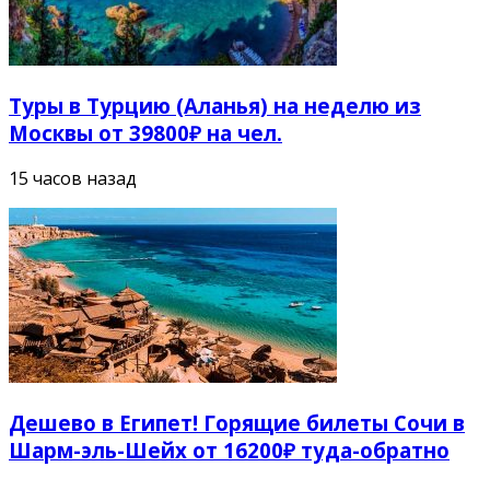
Туры в Турцию (Аланья) на неделю из
Москвы от 39800₽ на чел.
15 часов назад
Дешево в Египет! Горящие билеты Сочи в
Шарм-эль-Шейх от 16200₽ туда-обратно