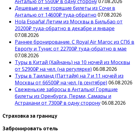
Анталью от 5500₽ в одну сторону
07.08.2026
Дешевые и не горящие билеты из Сочи в
Анталью от 14600₽ туда-обратно
07.08.2026
Hola España! Летим из Москвы в Бильбао от
20200₽ туда-обратно в декабре и январе
07.08.2026
Раннее бронирование. С Royal Air Maroc из СПб в
Европу и Тунис от 22700₽ туда-обратно в мае
07.08.2026
Туры в Китай (Хайнань) на 10 ночей из Москвы
от 52900₽ на чел. (на регулярке)
06.08.2026
Туры в Таиланд (Паттайя) на 7 и 11 ночей из
Москвы от 66500₽ на чел. (в сентябре)
06.08.2026
Свеженькие забросы в Анталью! Горящие
билеты из Оренбурга, Перми, Самары и
Астрахани от 7300₽ в одну сторону
06.08.2026
Страховка за границу
Забронировать отель