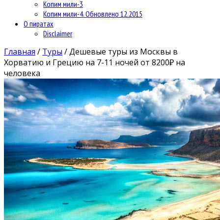
Копим мили-3
Копим мили-4. Обновлено 12.2015
О пиратах
Disclaimer
Главная
/
Туры
/
Дешевые туры из Москвы в
Хорватию и Грецию на 7-11 ночей от 8200₽ на
человека