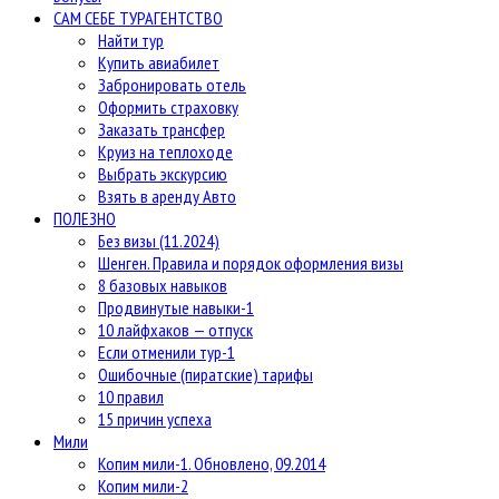
САМ СЕБЕ ТУРАГЕНТСТВО
Найти тур
Купить авиабилет
Забронировать отель
Оформить страховку
Заказать трансфер
Круиз на теплоходе
Выбрать экскурсию
Взять в аренду Авто
ПОЛЕЗНО
Без визы (11.2024)
Шенген. Правила и порядок оформления визы
8 базовых навыков
Продвинутые навыки-1
10 лайфхаков — отпуск
Если отменили тур-1
Ошибочные (пиратские) тарифы
10 правил
15 причин успеха
Мили
Копим мили-1. Обновлено, 09.2014
Копим мили-2