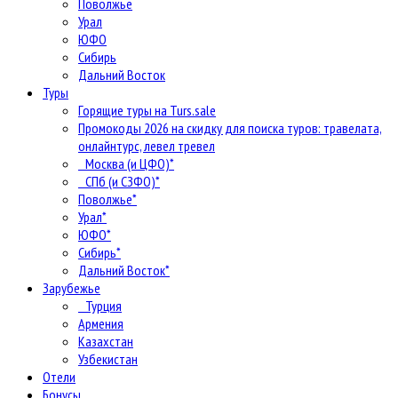
Поволжье
Урал
ЮФО
Сибирь
Дальний Восток
Туры
Горящие туры на Turs.sale
Промокоды 2026 на скидку для поиска туров: травелата,
онлайнтурс, левел тревел
Москва (и ЦФО)*
СПб (и СЗФО)*
Поволжье*
Урал*
ЮФО*
Сибирь*
Дальний Восток*
Зарубежье
Турция
Армения
Казахстан
Узбекистан
Отели
Бонусы