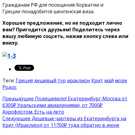
Гражданам РФ для посещения Хорватии и
Греции понадобится шенгенская виза.
Хорошее предложение, но не подходит лично
вам? Пригодится друзьям! Поделитесь через
вашу любимую соцсеть, нажав кнопку слева или
внизу.
Теги:
Греция
дешевый тур
ираклион
Крит
май
море
Родос
Предыдущее
Подешевело! Екатеринбург-Москва от
6300₽ Уральскими авиалиниями, от 7000₽
Аэрофлотом. Есть на лето
Следующее
Дешевые чартеры из Екатеринбурга на
Крит (Ираклион) от 11700₽ туда-обратно в июне