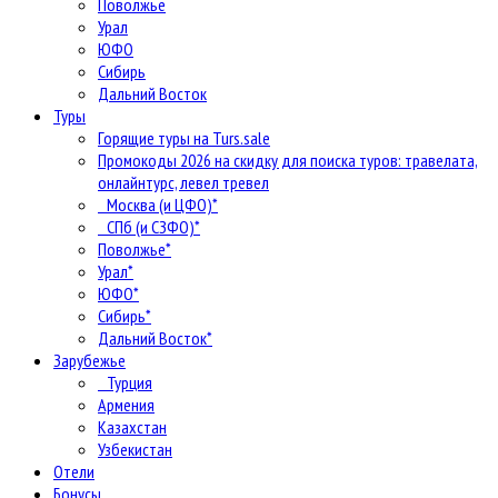
Поволжье
Урал
ЮФО
Сибирь
Дальний Восток
Туры
Горящие туры на Turs.sale
Промокоды 2026 на скидку для поиска туров: травелата,
онлайнтурс, левел тревел
Москва (и ЦФО)*
СПб (и СЗФО)*
Поволжье*
Урал*
ЮФО*
Сибирь*
Дальний Восток*
Зарубежье
Турция
Армения
Казахстан
Узбекистан
Отели
Бонусы