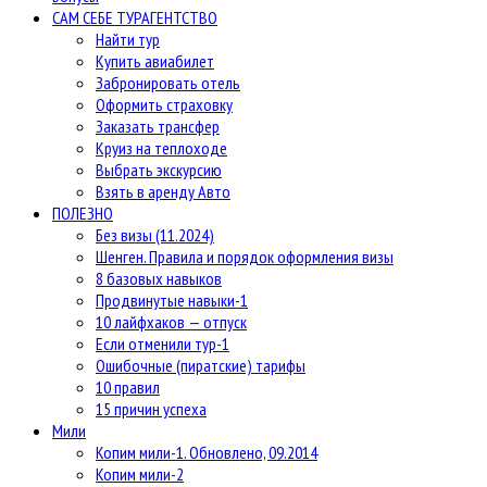
САМ СЕБЕ ТУРАГЕНТСТВО
Найти тур
Купить авиабилет
Забронировать отель
Оформить страховку
Заказать трансфер
Круиз на теплоходе
Выбрать экскурсию
Взять в аренду Авто
ПОЛЕЗНО
Без визы (11.2024)
Шенген. Правила и порядок оформления визы
8 базовых навыков
Продвинутые навыки-1
10 лайфхаков — отпуск
Если отменили тур-1
Ошибочные (пиратские) тарифы
10 правил
15 причин успеха
Мили
Копим мили-1. Обновлено, 09.2014
Копим мили-2