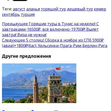
Теги:
август
аланья
горящий тур
дешевый тур
кемер
сентябрь
турция
Предыдущее
Горящие туры в Тунис на неделю! С
завтраками-16500₽, всё включено-19700₽! Вылет
завтра! Виза не нужна!
Следующее
5 столиц! Сборка в ноябре из СПб 5900₽
(авиа)+1800₽(бас): Хельсинки-Прага-Рим-Берлин-Рига
Другие предложения