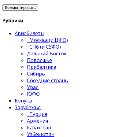
Рубрики
Авиабилеты
Москва (и ЦФО)
СПб (и СЗФО)
Дальний Восток
Поволжье
Прибалтика
Сибирь
Соседние страны
Урал
ЮФО
Бонусы
Зарубежье
Турция
Армения
Казахстан
Узбекистан