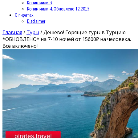
Копим мили-3
Копим мили-4. Обновлено 12.2015
О пиратах
Disclaimer
Главная
/
Туры
/
Дешево! Горящие туры в Турцию
*ОБНОВЛЕНО* на 7-10 ночей от 15600₽ на человека.
Всё включено!