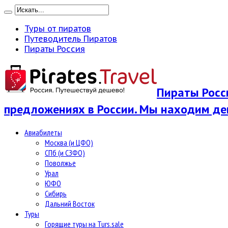
Туры от пиратов
Путеводитель Пиратов
Пираты Россия
Пираты Росси
предложениях в России. Мы находим де
Авиабилеты
Москва (и ЦФО)
СПб (и СЗФО)
Поволжье
Урал
ЮФО
Сибирь
Дальний Восток
Туры
Горящие туры на Turs.sale