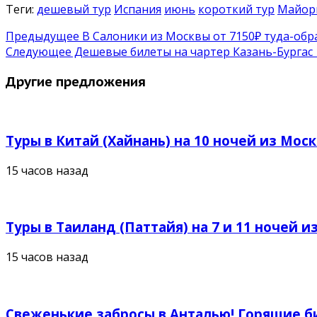
Теги:
дешевый тур
Испания
июнь
короткий тур
Майор
Предыдущее
В Салоники из Москвы от 7150₽ туда-обр
Следующее
Дешевые билеты на чартер Казань-Бургас 
Другие предложения
Туры в Китай (Хайнань) на 10 ночей из Москв
15 часов назад
Туры в Таиланд (Паттайя) на 7 и 11 ночей из
15 часов назад
Свеженькие забросы в Анталью! Горящие би