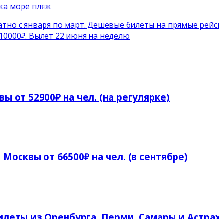
ка
море
пляж
атно с января по март. Дешевые билеты на прямые рейс
10000₽. Вылет 22 июня на неделю
ы от 52900₽ на чел. (на регулярке)
 Москвы от 66500₽ на чел. (в сентябре)
леты из Оренбурга, Перми, Самары и Астрах