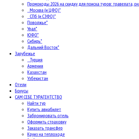
Промокоды 2026 на скидку для поиска туров: травелата, он
Москва (и ЦФО)*
СПб (и СЗФО)*
Поволжье*
Урал*
ЮФО*
Сибирь*
Дальний Восток*
Зарубежье
Турция
Армения
Казахстан
Узбекистан
Отели
Бонусы
САМ СЕБЕ ТУРАГЕНТСТВО
Найти тур
Купить авиабилет
Забронировать отель
Оформить страховку
Заказать трансфер
Круиз на теплоходе