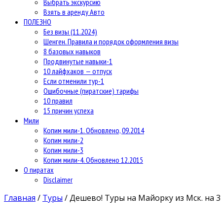
Выбрать экскурсию
Взять в аренду Авто
ПОЛЕЗНО
Без визы (11.2024)
Шенген. Правила и порядок оформления визы
8 базовых навыков
Продвинутые навыки-1
10 лайфхаков — отпуск
Если отменили тур-1
Ошибочные (пиратские) тарифы
10 правил
15 причин успеха
Мили
Копим мили-1. Обновлено, 09.2014
Копим мили-2
Копим мили-3
Копим мили-4. Обновлено 12.2015
О пиратах
Disclaimer
Главная
/
Туры
/
Дешево! Туры на Майорку из Мск. на 3 