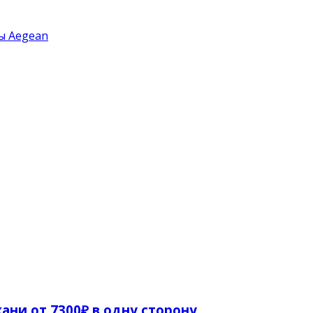
ы Aegean
ани от 7300₽ в одну сторону