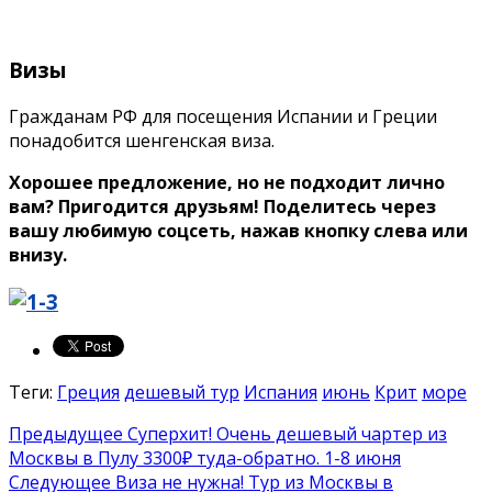
Визы
Гражданам РФ для посещения Испании и Греции
понадобится шенгенская виза.
Хорошее предложение, но не подходит лично
вам? Пригодится друзьям! Поделитесь через
вашу любимую соцсеть, нажав кнопку слева или
внизу.
Теги:
Греция
дешевый тур
Испания
июнь
Крит
море
Предыдущее
Суперхит! Очень дешевый чартер из
Москвы в Пулу 3300₽ туда-обратно. 1-8 июня
Следующее
Виза не нужна! Тур из Москвы в