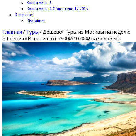
Копим мили-3
Копим мили-4. Обновлено 12.2015
О пиратах
Disclaimer
Главная
/
Туры
/
Дешево! Туры из Москвы на неделю
в Грецию/Испанию от 7900₽/10700₽ на человека