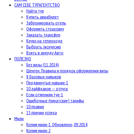
САМ СЕБЕ ТУРАГЕНТСТВО
Найти тур
Купить авиабилет
Забронировать отель
Оформить страховку
Заказать трансфер
Круиз на теплоходе
Выбрать экскурсию
Взять в аренду Авто
ПОЛЕЗНО
Без визы (11.2024)
Шенген. Правила и порядок оформления визы
8 базовых навыков
Продвинутые навыки-1
10 лайфхаков — отпуск
Если отменили тур-1
Ошибочные (пиратские) тарифы
10 правил
15 причин успеха
Мили
Копим мили-1. Обновлено, 09.2014
Копим мили-2