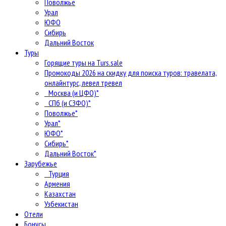
Поволжье
Урал
ЮФО
Сибирь
Дальний Восток
Туры
Горящие туры на Turs.sale
Промокоды 2026 на скидку для поиска туров: травелата,
онлайнтурс, левел тревел
Москва (и ЦФО)*
СПб (и СЗФО)*
Поволжье*
Урал*
ЮФО*
Сибирь*
Дальний Восток*
Зарубежье
Турция
Армения
Казахстан
Узбекистан
Отели
Бонусы