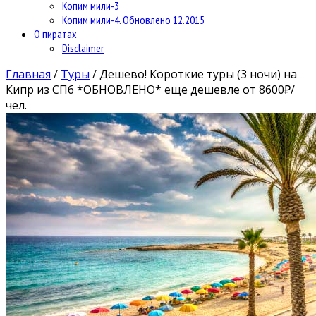
Копим мили-3
Копим мили-4. Обновлено 12.2015
О пиратах
Disclaimer
Главная
/
Туры
/
Дешево! Короткие туры (3 ночи) на
Кипр из СПб *ОБНОВЛЕНО* еще дешевле от 8600₽/
чел.