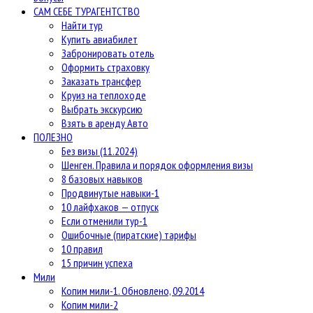
САМ СЕБЕ ТУРАГЕНТСТВО
Найти тур
Купить авиабилет
Забронировать отель
Оформить страховку
Заказать трансфер
Круиз на теплоходе
Выбрать экскурсию
Взять в аренду Авто
ПОЛЕЗНО
Без визы (11.2024)
Шенген. Правила и порядок оформления визы
8 базовых навыков
Продвинутые навыки-1
10 лайфхаков — отпуск
Если отменили тур-1
Ошибочные (пиратские) тарифы
10 правил
15 причин успеха
Мили
Копим мили-1. Обновлено, 09.2014
Копим мили-2