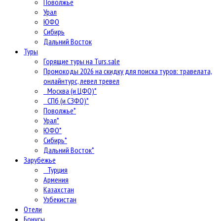
Поволжье
Урал
ЮФО
Сибирь
Дальний Восток
Туры
Горящие туры на Turs.sale
Промокоды 2026 на скидку для поиска туров: травелата,
онлайнтурс, левел тревел
Москва (и ЦФО)*
СПб (и СЗФО)*
Поволжье*
Урал*
ЮФО*
Сибирь*
Дальний Восток*
Зарубежье
Турция
Армения
Казахстан
Узбекистан
Отели
Бонусы