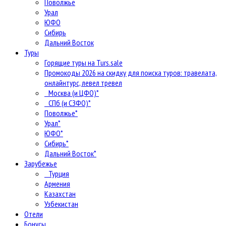
Поволжье
Урал
ЮФО
Сибирь
Дальний Восток
Туры
Горящие туры на Turs.sale
Промокоды 2026 на скидку для поиска туров: травелата,
онлайнтурс, левел тревел
Москва (и ЦФО)*
СПб (и СЗФО)*
Поволжье*
Урал*
ЮФО*
Сибирь*
Дальний Восток*
Зарубежье
Турция
Армения
Казахстан
Узбекистан
Отели
Бонусы