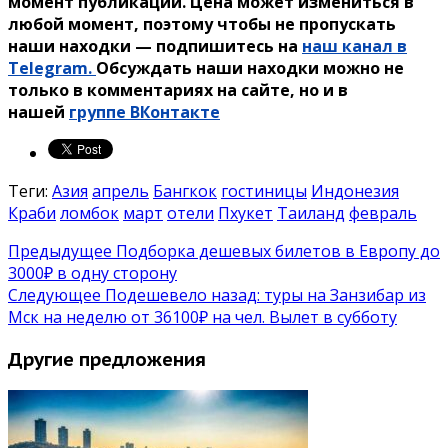
момент публикации. Цена может измениться в
любой момент, поэтому чтобы не пропускать
наши находки — подпишитесь на
наш канал в
Telegram.
Обсуждать наши находки можно не
только в комментариях на сайте, но и в
нашей
группе ВКонтакте
Теги:
Азия
апрель
Бангкок
гостиницы
Индонезия
Краби
ломбок
март
отели
Пхукет
Таиланд
февраль
Предыдущее
Подборка дешевых билетов в Европу до
3000₽ в одну сторону
Следующее
Подешевело назад: туры на Занзибар из
Мск на неделю от 36100₽ на чел. Вылет в субботу
Другие предложения