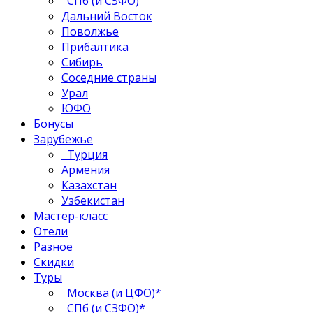
СПб (и СЗФО)
Дальний Восток
Поволжье
Прибалтика
Сибирь
Соседние страны
Урал
ЮФО
Бонусы
Зарубежье
Турция
Армения
Казахстан
Узбекистан
Мастер-класс
Отели
Разное
Скидки
Туры
Москва (и ЦФО)*
СПб (и СЗФО)*