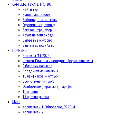
САМ СЕБЕ ТУРАГЕНТСТВО
Найти тур
Купить авиабилет
Забронировать отель
Оформить страховку
Заказать трансфер
Круиз на теплоходе
Выбрать экскурсию
Взять в аренду Авто
ПОЛЕЗНО
Без визы (11.2024)
Шенген. Правила и порядок оформления визы
8 базовых навыков
Продвинутые навыки-1
10 лайфхаков — отпуск
Если отменили тур-1
Ошибочные (пиратские) тарифы
10 правил
15 причин успеха
Мили
Копим мили-1. Обновлено, 09.2014
Копим мили-2