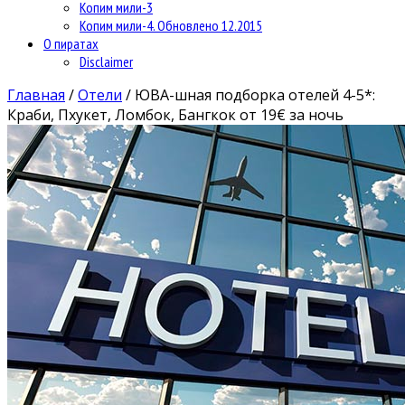
Копим мили-3
Копим мили-4. Обновлено 12.2015
О пиратах
Disclaimer
Главная
/
Отели
/
ЮВА-шная подборка отелей 4-5*:
Краби, Пхукет, Ломбок, Бангкок от 19€ за ночь