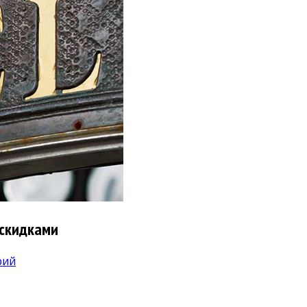
 скидками
рий