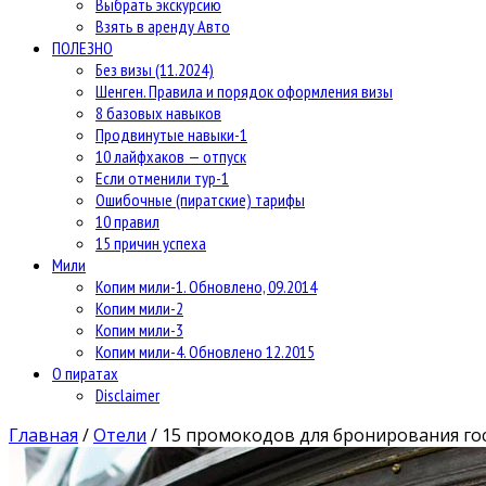
Выбрать экскурсию
Взять в аренду Авто
ПОЛЕЗНО
Без визы (11.2024)
Шенген. Правила и порядок оформления визы
8 базовых навыков
Продвинутые навыки-1
10 лайфхаков — отпуск
Если отменили тур-1
Ошибочные (пиратские) тарифы
10 правил
15 причин успеха
Мили
Копим мили-1. Обновлено, 09.2014
Копим мили-2
Копим мили-3
Копим мили-4. Обновлено 12.2015
О пиратах
Disclaimer
Главная
/
Отели
/
15 промокодов для бронирования го