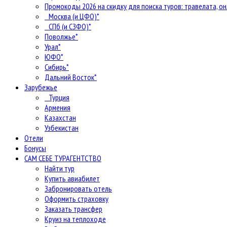
Промокоды 2026 на скидку для поиска туров: травелата, он
Москва (и ЦФО)*
СПб (и СЗФО)*
Поволжье*
Урал*
ЮФО*
Сибирь*
Дальний Восток*
Зарубежье
Турция
Армения
Казахстан
Узбекистан
Отели
Бонусы
САМ СЕБЕ ТУРАГЕНТСТВО
Найти тур
Купить авиабилет
Забронировать отель
Оформить страховку
Заказать трансфер
Круиз на теплоходе