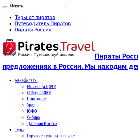
Туры от пиратов
Путеводитель Пиратов
Пираты Россия
Пираты Росси
предложениях в России. Мы находим де
Авиабилеты
Москва (и ЦФО)
СПб (и СЗФО)
Поволжье
Урал
ЮФО
Сибирь
Дальний Восток
Туры
Горящие туры на Turs.sale