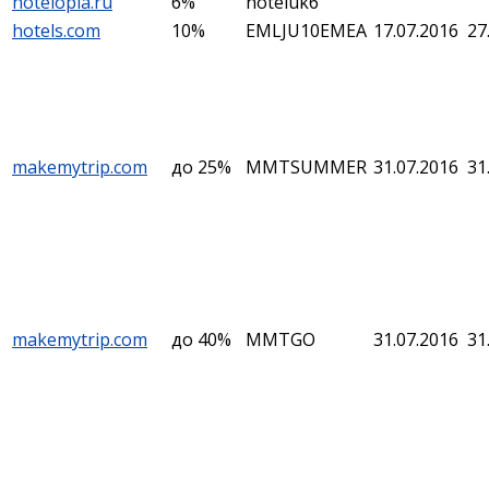
hotelopia.ru
6%
hoteluk6
hotels.com
10%
EMLJU10EMEA
17.07.2016
27
makemytrip.com
до 25%
MMTSUMMER
31.07.2016
31
makemytrip.com
до 40%
MMTGO
31.07.2016
31