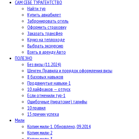
САМ СЕБЕ ТУРАГЕНТСТВО
Найти тур
Купить авиабилет
Забронировать отель
Оформить страховку
Заказать трансфер
Круиз на теплоходе
Выбрать экскурсию
Взять в аренду Авто
ПОЛЕЗНО
Без визы (11.2024)
Шенген. Правила и порядок оформления визы
8 базовых навыков
Продвинутые навыки-1
10 лайфхаков — отпуск
Если отменили тур-1
Ошибочные (пиратские) тарифы
10 правил
15 причин успеха
Мили
Копим мили-1. Обновлено, 09.2014
Копим мили-2
Копим мили-3