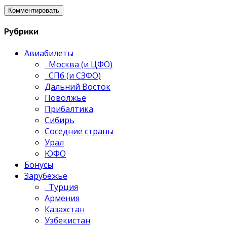
Рубрики
Авиабилеты
Москва (и ЦФО)
СПб (и СЗФО)
Дальний Восток
Поволжье
Прибалтика
Сибирь
Соседние страны
Урал
ЮФО
Бонусы
Зарубежье
Турция
Армения
Казахстан
Узбекистан