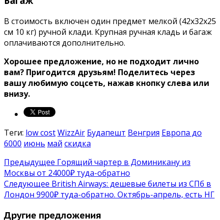
Багаж
В стоимость включен один предмет мелкой (42x32x25
см 10 кг) ручной клади. Крупная ручная кладь и багаж
оплачиваются дополнительно.
Хорошее предложение, но не подходит лично
вам? Пригодится друзьям!
Поделитесь через
вашу любимую соцсеть, нажав кнопку слева или
внизу.
Теги:
low cost
WizzAir
Будапешт
Венгрия
Европа до
6000
июнь
май
скидка
Предыдущее
Горящий чартер в Доминикану из
Москвы от 24000₽ туда-обратно
Следующее
British Airways: дешевые билеты из СПб в
Лондон 9900₽ туда-обратно. Октябрь-апрель, есть НГ
Другие предложения