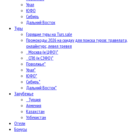
Урал
ЮФО
Сибирь
Дальний Восток
Туры
Горящие туры на Turs.sale
Промокоды 2026 на скидку для поиска туров: травелата,
онлайнтурс, левел тревел
Москва (и ЦФО)*
СПб (и СЗФО)*
Поволжье*
Урал*
ЮФО*
Сибирь*
Дальний Восток*
Зарубежье
Турция
Армения
Казахстан
Узбекистан
Отели
Бонусы