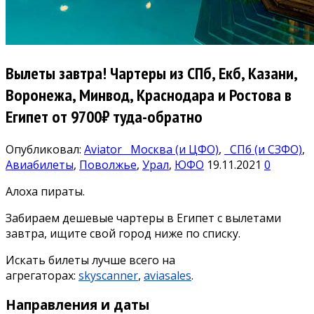
Вылеты завтра! Чартеры из СПб, Екб, Казани,
Воронежа, Минвод, Краснодара и Ростова в
Египет от 9700₽ туда-обратно
Опубликовал:
Aviator
Москва (и ЦФО)
,
СПб (и СЗФО)
,
Авиабилеты
,
Поволжье
,
Урал
,
ЮФО
19.11.2021
0
Алоха пираты.
Забираем дешевые чартеры в Египет с вылетами
завтра, ищите свой город ниже по списку.
Искать билеты лучше всего на
агрегаторах:
skyscanner
,
aviasales
.
Направления и даты