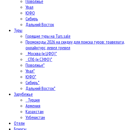
Поволжье
Урал
ЮФО
Сибирь
Дальний Восток
Туры
Горящие туры на Turs.sale
Промокоды 2026 на скидку для поиска туров: травелата,
онлайнтурс, левел тревел
Москва (и ЦФО)*
СПб (и СЗФО)*
Поволжье*
Урал*
ЮФО*
Сибирь*
Дальний Восток*
Зарубежье
Турция
Армения
Казахстан
Узбекистан
Отели
Бонусы