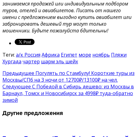
занимаемся продажей или индивидуальным подбором
туров, отелей и авиабилетов. Писать от нашего
имени с предложением выгодно купить авиабилет или
забронировать дешевый тур могут только
мошенники. Будьте пожалуйста бдительны!
Теги:
а/к Россия
Африка
Египет
море
ноябрь
Пляжи
Хургада
чартер
шарм эль шейх
Предыдущее
Погулять по Стамбулу! Короткие туры из
Москвы/СПб на 3 ночи от 12700₽/13100₽ на чел.
Следующее
С Победой в Сибирь дешево: из Москвы в
Барнаул, Томск и Новосибирск за 4998₽ туда-обратно
зимой
Другие предложения