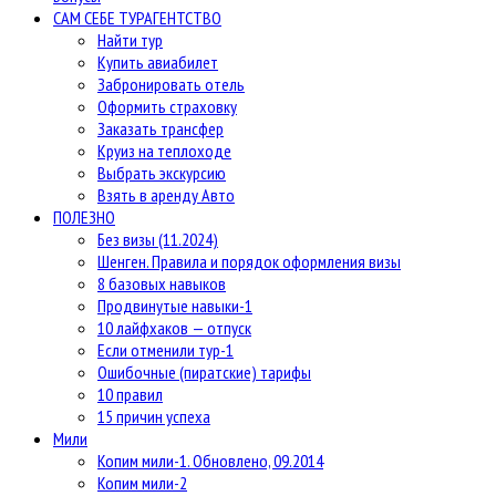
САМ СЕБЕ ТУРАГЕНТСТВО
Найти тур
Купить авиабилет
Забронировать отель
Оформить страховку
Заказать трансфер
Круиз на теплоходе
Выбрать экскурсию
Взять в аренду Авто
ПОЛЕЗНО
Без визы (11.2024)
Шенген. Правила и порядок оформления визы
8 базовых навыков
Продвинутые навыки-1
10 лайфхаков — отпуск
Если отменили тур-1
Ошибочные (пиратские) тарифы
10 правил
15 причин успеха
Мили
Копим мили-1. Обновлено, 09.2014
Копим мили-2