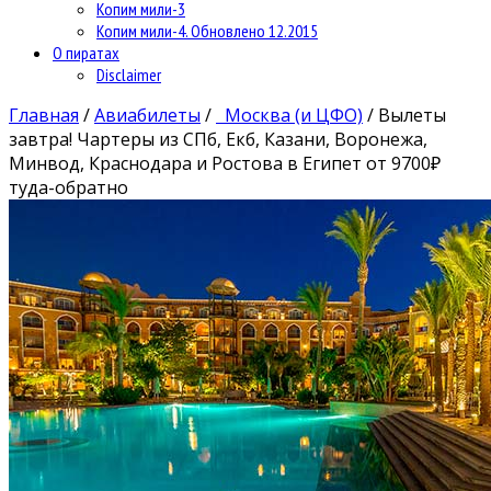
Копим мили-3
Копим мили-4. Обновлено 12.2015
О пиратах
Disclaimer
Главная
/
Авиабилеты
/
Москва (и ЦФО)
/
Вылеты
завтра! Чартеры из СПб, Екб, Казани, Воронежа,
Минвод, Краснодара и Ростова в Египет от 9700₽
туда-обратно