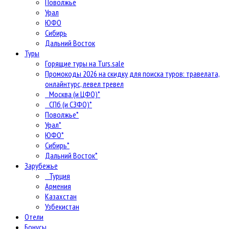
Поволжье
Урал
ЮФО
Сибирь
Дальний Восток
Туры
Горящие туры на Turs.sale
Промокоды 2026 на скидку для поиска туров: травелата,
онлайнтурс, левел тревел
Москва (и ЦФО)*
СПб (и СЗФО)*
Поволжье*
Урал*
ЮФО*
Сибирь*
Дальний Восток*
Зарубежье
Турция
Армения
Казахстан
Узбекистан
Отели
Бонусы