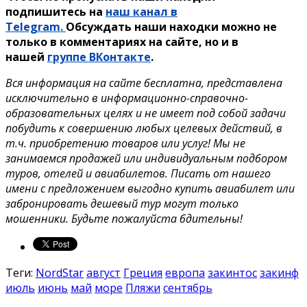
подпишитесь на
наш канал в
Telegram.
Обсуждать наши находки можно не
только в комментариях на сайте, но и в
нашей
группе ВКонтакте
.
Вся информация на сайте бесплатна, представлена
исключительно в информационно-справочно-
образовательных целях и не имеет под собой задачи
побудить к совершению любых целевых действий, в
т.ч. приобретению товаров или услуг! Мы не
занимаемся продажей или индивидуальным подбором
туров, отелей и авиабилетов. Писать от нашего
имени с предложением выгодно купить авиабилет или
забронировать дешевый тур могут только
мошенники. Будьте пожалуйста бдительны!
Теги:
NordStar
август
Греция
европа
закинтос
закинф
июль
июнь
май
море
Пляжи
сентябрь