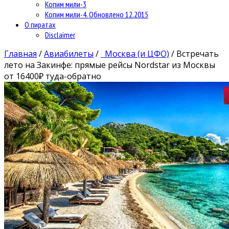
Копим мили-3
Копим мили-4. Обновлено 12.2015
О пиратах
Disclaimer
Главная
/
Авиабилеты
/
Москва (и ЦФО)
/
Встречать
лето на Закинфе: прямые рейсы Nordstar из Москвы
от 16400₽ туда-обратно