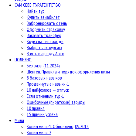
САМ СЕБЕ ТУРАГЕНТСТВО
Найти тур
Купить авиабилет
Забронировать отель
Оформить страховку
Заказать трансфер
Круиз на теплоходе
Выбрать экскурсию
Взять в аренду Авто
ПОЛЕЗНО
Без визы (11.2024)
Шенген. Правила и порядок оформления визы
8 базовых навыков
Продвинутые навыки-1
10 лайфхаков — отпуск
Если отменили тур-1
Ошибочные (пиратские) тарифы
10 правил
15 причин успеха
Мили
Копим мили-1. Обновлено, 09.2014
Копим мили-2