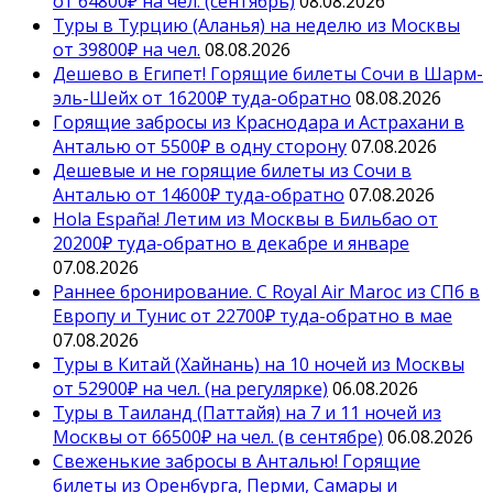
от 64800₽ на чел. (сентябрь)
08.08.2026
Туры в Турцию (Аланья) на неделю из Москвы
от 39800₽ на чел.
08.08.2026
Дешево в Египет! Горящие билеты Сочи в Шарм-
эль-Шейх от 16200₽ туда-обратно
08.08.2026
Горящие забросы из Краснодара и Астрахани в
Анталью от 5500₽ в одну сторону
07.08.2026
Дешевые и не горящие билеты из Сочи в
Анталью от 14600₽ туда-обратно
07.08.2026
Hola España! Летим из Москвы в Бильбао от
20200₽ туда-обратно в декабре и январе
07.08.2026
Раннее бронирование. С Royal Air Maroc из СПб в
Европу и Тунис от 22700₽ туда-обратно в мае
07.08.2026
Туры в Китай (Хайнань) на 10 ночей из Москвы
от 52900₽ на чел. (на регулярке)
06.08.2026
Туры в Таиланд (Паттайя) на 7 и 11 ночей из
Москвы от 66500₽ на чел. (в сентябре)
06.08.2026
Свеженькие забросы в Анталью! Горящие
билеты из Оренбурга, Перми, Самары и