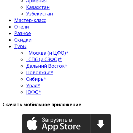
Армения
Казахстан
Узбекистан
Мастер-класс
Отели
Разное
Скидки
Туры
Москва (и ЦФО)*
СПб (и СЗФО)*
Дальний Восток*
Поволжье*
Сибирь*
Урал*
ЮФО*
Скачать мобильное приложение