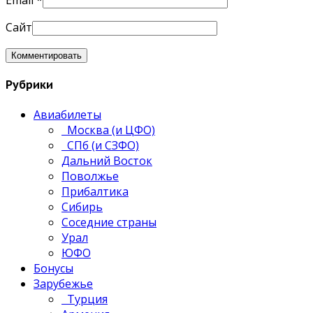
Email
*
Сайт
Рубрики
Авиабилеты
Москва (и ЦФО)
СПб (и СЗФО)
Дальний Восток
Поволжье
Прибалтика
Сибирь
Соседние страны
Урал
ЮФО
Бонусы
Зарубежье
Турция