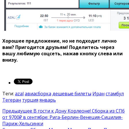
Хорошее предложение, но не подходит лично
вам? Пригодится друзьям!
Поделитесь через
вашу любимую соцсеть, нажав кнопку слева или
внизу.
Теги:
azal
авиасборка
дешевые билеты
Иран
стамбул
Тегеран
турция
январь
Предыдущее
В гости к Дону Корлеоне! Сборка из СПб
от 9700₽ в сентябре: Рига-Берлин-Венеция-Сицилия-
Париж-Хельсинки