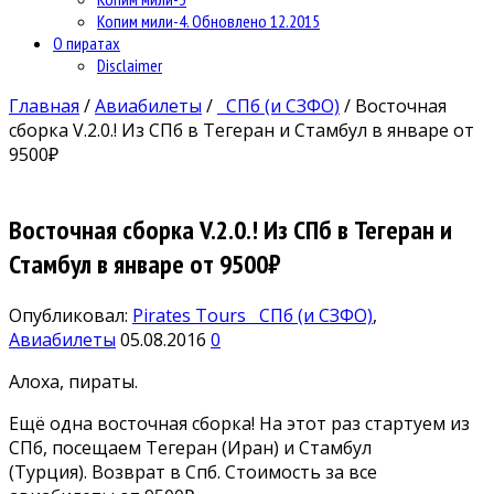
Копим мили-4. Обновлено 12.2015
О пиратах
Disclaimer
Главная
/
Авиабилеты
/
СПб (и СЗФО)
/
Восточная
сборка V.2.0.! Из СПб в Тегеран и Стамбул в январе от
9500₽
Восточная сборка V.2.0.! Из СПб в Тегеран и
Стамбул в январе от 9500₽
Опубликовал:
Pirates Tours
СПб (и СЗФО)
,
Авиабилеты
05.08.2016
0
Алоха, пираты.
Ещё одна восточная сборка! На этот раз стартуем из
СПб, посещаем Тегеран (Иран) и Стамбул
(Турция). Возврат в Спб. Стоимость за все