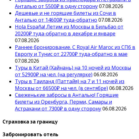
Анталью от 5500₽ в одну сторону
07.08.2026
Дешевые и не горящие билеты из Сочи в
Анталью от 14600₽ туда-обратно
07.08.2026
Hola España! Летим из Москвы в Бильбао от
20200₽ туда-обратно в декабре и январе
07.08.2026
Раннее бронирование. С Royal Air Maroc из СПб в
Европу и Тунис от 22700₽ туда-обратно в мае
07.08.2026
Туры в Китай (Хайнань) на 10 ночей из Москвы
от 52900₽ на чел. (на регулярке)
06.08.2026
Туры в Таиланд (Паттайя) на 7 и 11 ночей из
Москвы от 66500₽ на чел. (в сентябре)
06.08.2026
Свеженькие забросы в Анталью! Горящие
билеты из Оренбурга, Перми, Самары и
Астрахани от 7300₽ в одну сторону
06.08.2026
Страховка за границу
Забронировать отель