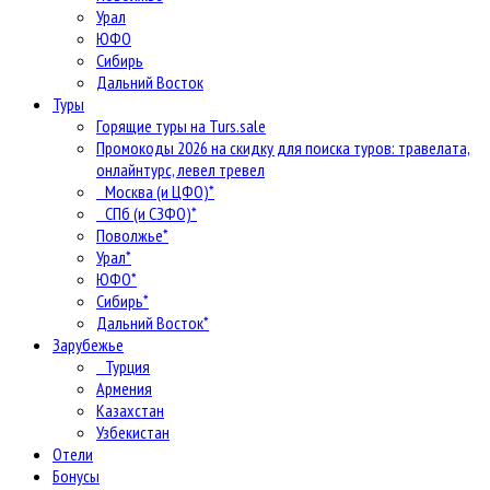
Урал
ЮФО
Сибирь
Дальний Восток
Туры
Горящие туры на Turs.sale
Промокоды 2026 на скидку для поиска туров: травелата,
онлайнтурс, левел тревел
Москва (и ЦФО)*
СПб (и СЗФО)*
Поволжье*
Урал*
ЮФО*
Сибирь*
Дальний Восток*
Зарубежье
Турция
Армения
Казахстан
Узбекистан
Отели
Бонусы