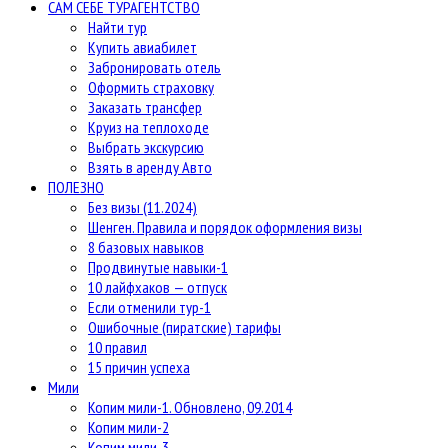
САМ СЕБЕ ТУРАГЕНТСТВО
Найти тур
Купить авиабилет
Забронировать отель
Оформить страховку
Заказать трансфер
Круиз на теплоходе
Выбрать экскурсию
Взять в аренду Авто
ПОЛЕЗНО
Без визы (11.2024)
Шенген. Правила и порядок оформления визы
8 базовых навыков
Продвинутые навыки-1
10 лайфхаков — отпуск
Если отменили тур-1
Ошибочные (пиратские) тарифы
10 правил
15 причин успеха
Мили
Копим мили-1. Обновлено, 09.2014
Копим мили-2
Копим мили-3