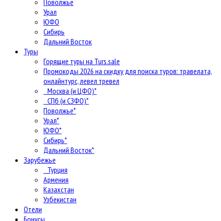
Поволжье
Урал
ЮФО
Сибирь
Дальний Восток
Туры
Горящие туры на Turs.sale
Промокоды 2026 на скидку для поиска туров: травелата,
онлайнтурс, левел тревел
Москва (и ЦФО)*
СПб (и СЗФО)*
Поволжье*
Урал*
ЮФО*
Сибирь*
Дальний Восток*
Зарубежье
Турция
Армения
Казахстан
Узбекистан
Отели
Бонусы