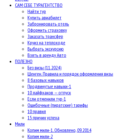
САМ СЕБЕ ТУРАГЕНТСТВО
Найти тур
Купить авиабилет
Забронировать отель
Оформить страховку
Заказать трансфер
Круиз на теплоходе
Выбрать экскурсию
Взять в аренду Авто
ПОЛЕЗНО
Без визы (11.2024)
Шенген. Правила и порядок оформления визы
8 базовых навыков
Продвинутые навыки-1
10 лайфхаков — отпуск
Если отменили тур-1
Ошибочные (пиратские) тарифы
10 правил
15 причин успеха
Мили
Копим мили-1. Обновлено, 09.2014
Копим мили-2