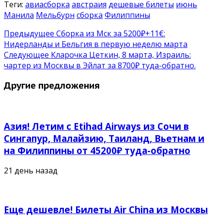
Теги:
авиасборка
австраия
дешевые билеты
июнь
Манила
Мельбурн
сборка
Филиппины
Предыдущее
Сборка из Мск за 5200₽+11€:
Нидерланды и Бельгия в первую неделю марта
Следующее
Кларочка Цеткин, 8 марта, Израиль:
чартер из Москвы в Эйлат за 8700₽ туда-обратно.
Другие предложения
Азия! Летим с Etihad Airways из Сочи в
Сингапур, Малайзию, Таиланд, Вьетнам и
на Филиппины от 45200₽ туда-обратно
21 день назад
Еще дешевле! Билеты Air China из Москвы