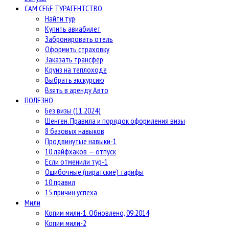
САМ СЕБЕ ТУРАГЕНТСТВО
Найти тур
Купить авиабилет
Забронировать отель
Оформить страховку
Заказать трансфер
Круиз на теплоходе
Выбрать экскурсию
Взять в аренду Авто
ПОЛЕЗНО
Без визы (11.2024)
Шенген. Правила и порядок оформления визы
8 базовых навыков
Продвинутые навыки-1
10 лайфхаков — отпуск
Если отменили тур-1
Ошибочные (пиратские) тарифы
10 правил
15 причин успеха
Мили
Копим мили-1. Обновлено, 09.2014
Копим мили-2