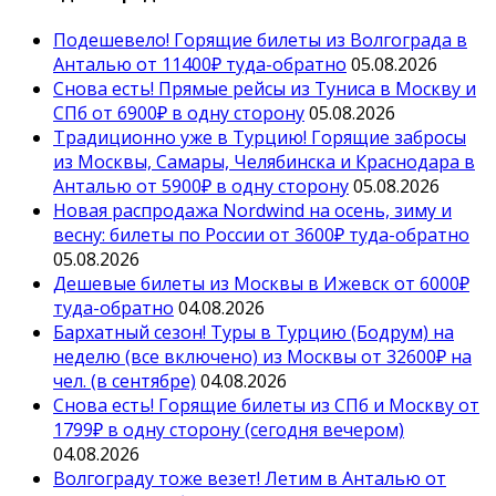
Подешевело! Горящие билеты из Волгограда в
Анталью от 11400₽ туда-обратно
05.08.2026
Снова есть! Прямые рейсы из Туниса в Москву и
СПб от 6900₽ в одну сторону
05.08.2026
Традиционно уже в Турцию! Горящие забросы
из Москвы, Самары, Челябинска и Краснодара в
Анталью от 5900₽ в одну сторону
05.08.2026
Новая распродажа Nordwind на осень, зиму и
весну: билеты по России от 3600₽ туда-обратно
05.08.2026
Дешевые билеты из Москвы в Ижевск от 6000₽
туда-обратно
04.08.2026
Бархатный сезон! Туры в Турцию (Бодрум) на
неделю (все включено) из Москвы от 32600₽ на
чел. (в сентябре)
04.08.2026
Снова есть! Горящие билеты из СПб и Москву от
1799₽ в одну сторону (сегодня вечером)
04.08.2026
Волгограду тоже везет! Летим в Анталью от