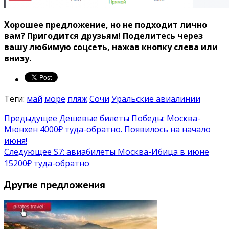
Хорошее предложение, но не подходит лично
вам? Пригодится друзьям!
Поделитесь через
вашу любимую соцсеть, нажав кнопку слева или
внизу.
Теги:
май
море
пляж
Сочи
Уральские авиалинии
Предыдущее
Дешевые билеты Победы: Москва-
Мюнхен 4000₽ туда-обратно. Появилось на начало
июня!
Следующее
S7: авиабилеты Москва-Ибица в июне
15200₽ туда-обратно
Другие предложения