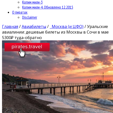
Копим мили-3
Копим мили-4. Обновлено 12.2015
О пиратах
Disclaimer
Главная
/
Авиабилеты
/
Москва (и ЦФО)
/
Уральские
авиалинии: дешевые билеты из Москвы в Сочи в мае
5300₽ туда-обратно