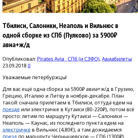
Тбилиси, Салоники, Неаполь и Вильнюс в
одной сборке из СПб (Пулково) за 5900₽
авиа+ж/д
Опубликовал:
Pirates Avia
СПб (и СЗФО)
,
Авиабилеты
23.09.2018
0
Уважаемые петербуржцы!
Для вас ещё одна сборка за 5900₽ авиа+ж/д в Грузию,
Грецию, Италию и Литву в ноябре-декабре. План
такой: сначала прилетаем в Тбилиси, оттуда едем на
поезде
или электричке в Кутаиси (80-220₽), потом всё
просто: летим по маршруту Кутаиси — Салоники —
Неаполь — Каунас, из последнего пункта едем на
электричке
в Вильнюс (4,80€), а там дожидаемся
поезд
по маршруту Чернышевское — СПб (1300₽).