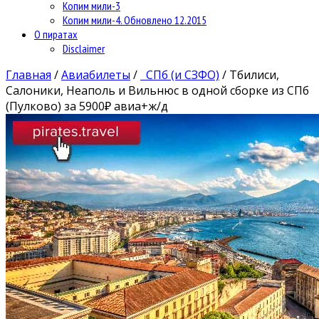
Копим мили-3
Копим мили-4. Обновлено 12.2015
О пиратах
Disclaimer
Главная
/
Авиабилеты
/
СПб (и СЗФО)
/
Тбилиси,
Салоники, Неаполь и Вильнюс в одной сборке из СПб
(Пулково) за 5900₽ авиа+ж/д