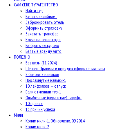
САМ СЕБЕ ТУРАГЕНТСТВО
Найти тур
Купить авиабилет
Забронировать отель
Оформить страховку
Заказать трансфер
Круиз на теплоходе
Выбрать экскурсию
Взять в аренду Авто
ПОЛЕЗНО
Без визы (11.2024)
Шенген. Правила и порядок оформления визы
8 базовых навыков
Продвинутые навыки-1
10 лайфхаков — отпуск
Если отменили тур-1
Ошибочные (пиратские) тарифы
10 правил
15 причин успеха
Мили
Копим мили-1. Обновлено, 09.2014
Копим мили-2