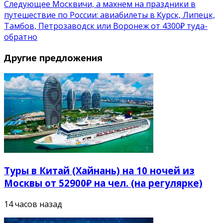
Следующее
Москвичи, а махнем на праздники в
путешествие по России: авиабилеты в Курск, Липецк,
Тамбов, Петрозаводск или Воронеж от 4300₽ туда-
обратно
Другие предложения
Туры в Китай (Хайнань) на 10 ночей из
Москвы от 52900₽ на чел. (на регулярке)
14 часов назад