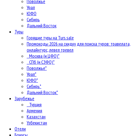
Поволжье
Урал
ЮФО
Сибирь
Дальний Восток
Туры
Горящие туры на Turs.sale
Промокоды 2026 на скидку для поиска туров: травелата,
онлайнтурс, левел тревел
Москва (и ЦФО)*
СПб (и СЗФО)*
Поволжье*
Урал*
ЮФО*
Сибирь*
Дальний Восток*
Зарубежье
Турция
Армения
Казахстан
Узбекистан
Отели
Бонусы