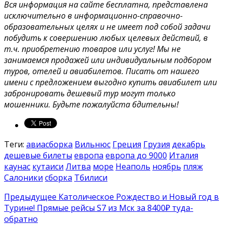
Вся информация на сайте бесплатна, представлена
исключительно в информационно-справочно-
образовательных целях и не имеет под собой задачи
побудить к совершению любых целевых действий, в
т.ч. приобретению товаров или услуг! Мы не
занимаемся продажей или индивидуальным подбором
туров, отелей и авиабилетов. Писать от нашего
имени с предложением выгодно купить авиабилет или
забронировать дешевый тур могут только
мошенники. Будьте пожалуйста бдительны!
Теги:
авиасборка
Вильнюс
Греция
Грузия
декабрь
дешевые билеты
европа
европа до 9000
Италия
каунас
кутаиси
Литва
море
Неаполь
ноябрь
пляж
Салоники
сборка
Тбилиси
Предыдущее
Католическое Рождество и Новый год в
Турине! Прямые рейсы S7 из Мск за 8400₽ туда-
обратно