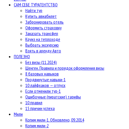
САМ СЕБЕ ТУРАГЕНТСТВО
Найти тур
Купить авиабилет
Забронировать отель
Оформить страховку
Заказать трансфер
Круиз на теплоходе
Выбрать экскурсию
Взять в аренду Авто
ПОЛЕЗНО
Без визы (11.2024)
Шенген. Правила и порядок оформления визы
8 базовых навыков
Продвинутые навыки-1
10 лайфхаков — отпуск
Если отменили тур-1
Ошибочные (пиратские) тарифы
10 правил
15 причин успеха
Мили
Копим мили-1. Обновлено, 09.2014
Копим мили-2