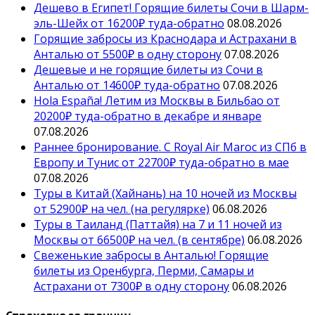
Дешево в Египет! Горящие билеты Сочи в Шарм-
эль-Шейх от 16200₽ туда-обратно
08.08.2026
Горящие забросы из Краснодара и Астрахани в
Анталью от 5500₽ в одну сторону
07.08.2026
Дешевые и не горящие билеты из Сочи в
Анталью от 14600₽ туда-обратно
07.08.2026
Hola España! Летим из Москвы в Бильбао от
20200₽ туда-обратно в декабре и январе
07.08.2026
Раннее бронирование. С Royal Air Maroc из СПб в
Европу и Тунис от 22700₽ туда-обратно в мае
07.08.2026
Туры в Китай (Хайнань) на 10 ночей из Москвы
от 52900₽ на чел. (на регулярке)
06.08.2026
Туры в Таиланд (Паттайя) на 7 и 11 ночей из
Москвы от 66500₽ на чел. (в сентябре)
06.08.2026
Свеженькие забросы в Анталью! Горящие
билеты из Оренбурга, Перми, Самары и
Астрахани от 7300₽ в одну сторону
06.08.2026