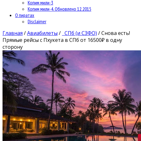
Копим мили-3
Копим мили-4. Обновлено 12.2015
О пиратах
Disclaimer
Главная
/
Авиабилеты
/
СПб (и СЗФО)
/
Снова есть!
Прямые рейсы c Пхукета в СПб от 16500₽ в одну
сторону