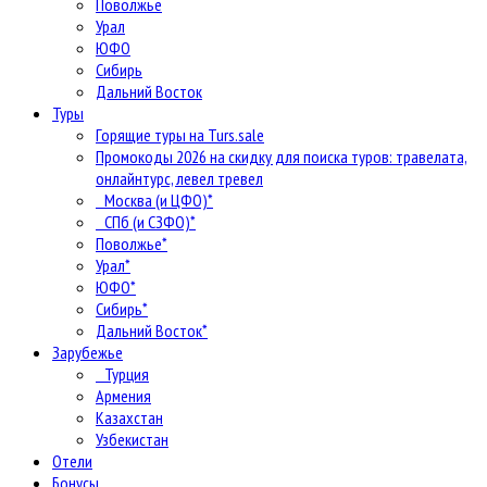
Поволжье
Урал
ЮФО
Сибирь
Дальний Восток
Туры
Горящие туры на Turs.sale
Промокоды 2026 на скидку для поиска туров: травелата,
онлайнтурс, левел тревел
Москва (и ЦФО)*
СПб (и СЗФО)*
Поволжье*
Урал*
ЮФО*
Сибирь*
Дальний Восток*
Зарубежье
Турция
Армения
Казахстан
Узбекистан
Отели
Бонусы