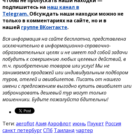
чтобы не пропускать наши находки —
подпишитесь на
наш канал в
Telegram.
Обсуждать наши находки можно не
только в комментариях на сайте, но и в
нашей
группе ВКонтакте
.
Вся информация на сайте бесплатна, представлена
исключительно в информационно-справочно-
образовательных целях и не имеет под собой задачи
побудить к совершению любых целевых действий, в
т.ч. приобретению товаров или услуг! Мы не
занимаемся продажей или индивидуальным подбором
туров, отелей и авиабилетов. Писать от нашего
имени с предложением выгодно купить авиабилет или
забронировать дешевый тур могут только
мошенники. Будьте пожалуйста бдительны!
Теги:
aeroflot
Азия
Аэрофлот
июнь
Пхукет
Россия
санкт петербург
СПб
Таиланд
чартер