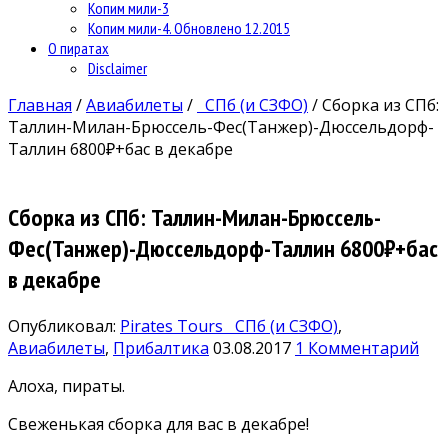
Копим мили-3
Копим мили-4. Обновлено 12.2015
О пиратах
Disclaimer
Главная
/
Авиабилеты
/
СПб (и СЗФО)
/
Сборка из СПб:
Таллин-Милан-Брюссель-Фес(Танжер)-Дюссельдорф-
Таллин 6800₽+бас в декабре
Сборка из СПб: Таллин-Милан-Брюссель-
Фес(Танжер)-Дюссельдорф-Таллин 6800₽+бас
в декабре
Опубликовал:
Pirates Tours
СПб (и СЗФО)
,
Авиабилеты
,
Прибалтика
03.08.2017
1 Комментарий
Алоха, пираты.
Свеженькая сборка для вас в декабре!