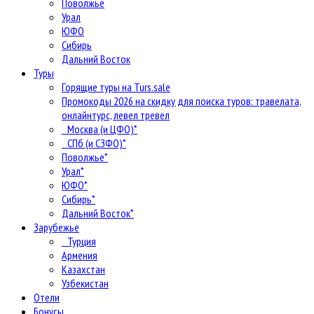
Поволжье
Урал
ЮФО
Сибирь
Дальний Восток
Туры
Горящие туры на Turs.sale
Промокоды 2026 на скидку для поиска туров: травелата,
онлайнтурс, левел тревел
Москва (и ЦФО)*
СПб (и СЗФО)*
Поволжье*
Урал*
ЮФО*
Сибирь*
Дальний Восток*
Зарубежье
Турция
Армения
Казахстан
Узбекистан
Отели
Бонусы