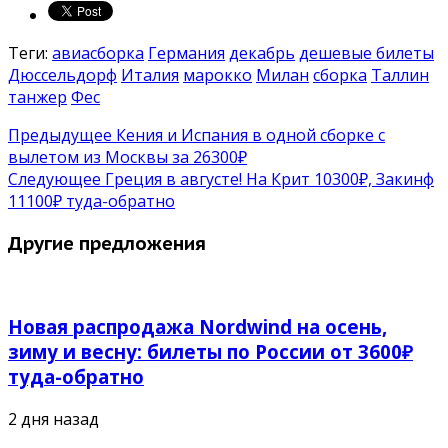
Теги:
авиасборка
Германия
декабрь
дешевые билеты
Дюссельдорф
Италия
марокко
Милан
сборка
Таллин
танжер
Фес
Предыдущее
Кения и Испания в одной сборке с
вылетом из Москвы за 26300₽
Следующее
Греция в августе! На Крит 10300₽, Закинф
11100₽ туда-обратно
Другие предложения
Новая распродажа Nordwind на осень,
зиму и весну: билеты по России от 3600₽
туда-обратно
2 дня назад