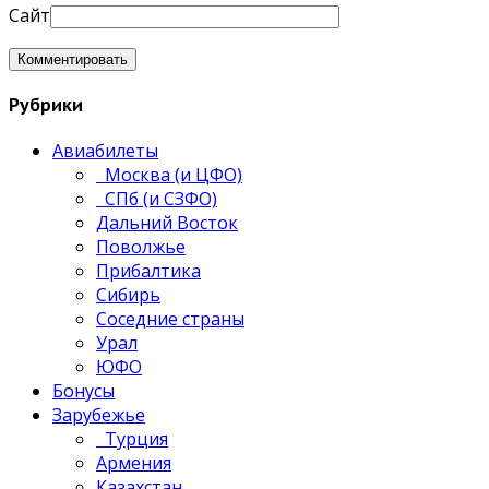
Сайт
Рубрики
Авиабилеты
Москва (и ЦФО)
СПб (и СЗФО)
Дальний Восток
Поволжье
Прибалтика
Сибирь
Соседние страны
Урал
ЮФО
Бонусы
Зарубежье
Турция
Армения
Казахстан