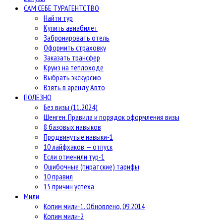
САМ СЕБЕ ТУРАГЕНТСТВО
Найти тур
Купить авиабилет
Забронировать отель
Оформить страховку
Заказать трансфер
Круиз на теплоходе
Выбрать экскурсию
Взять в аренду Авто
ПОЛЕЗНО
Без визы (11.2024)
Шенген. Правила и порядок оформления визы
8 базовых навыков
Продвинутые навыки-1
10 лайфхаков — отпуск
Если отменили тур-1
Ошибочные (пиратские) тарифы
10 правил
15 причин успеха
Мили
Копим мили-1. Обновлено, 09.2014
Копим мили-2