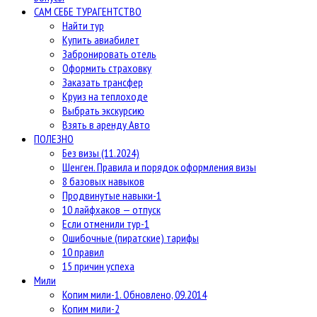
САМ СЕБЕ ТУРАГЕНТСТВО
Найти тур
Купить авиабилет
Забронировать отель
Оформить страховку
Заказать трансфер
Круиз на теплоходе
Выбрать экскурсию
Взять в аренду Авто
ПОЛЕЗНО
Без визы (11.2024)
Шенген. Правила и порядок оформления визы
8 базовых навыков
Продвинутые навыки-1
10 лайфхаков — отпуск
Если отменили тур-1
Ошибочные (пиратские) тарифы
10 правил
15 причин успеха
Мили
Копим мили-1. Обновлено, 09.2014
Копим мили-2