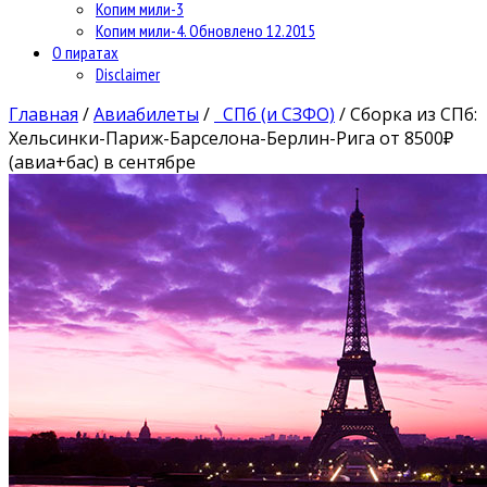
Копим мили-3
Копим мили-4. Обновлено 12.2015
О пиратах
Disclaimer
Главная
/
Авиабилеты
/
СПб (и СЗФО)
/
Сборка из СПб:
Хельсинки-Париж-Барселона-Берлин-Рига от 8500₽
(авиа+бас) в сентябре