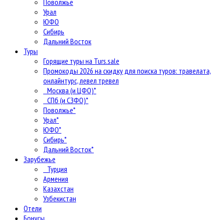
Поволжье
Урал
ЮФО
Сибирь
Дальний Восток
Туры
Горящие туры на Turs.sale
Промокоды 2026 на скидку для поиска туров: травелата,
онлайнтурс, левел тревел
Москва (и ЦФО)*
СПб (и СЗФО)*
Поволжье*
Урал*
ЮФО*
Сибирь*
Дальний Восток*
Зарубежье
Турция
Армения
Казахстан
Узбекистан
Отели
Бонусы