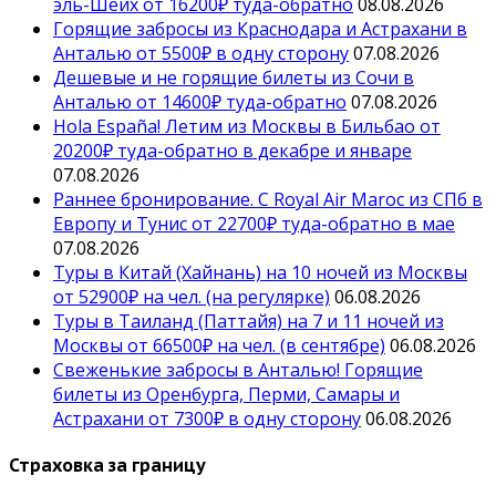
эль-Шейх от 16200₽ туда-обратно
08.08.2026
Горящие забросы из Краснодара и Астрахани в
Анталью от 5500₽ в одну сторону
07.08.2026
Дешевые и не горящие билеты из Сочи в
Анталью от 14600₽ туда-обратно
07.08.2026
Hola España! Летим из Москвы в Бильбао от
20200₽ туда-обратно в декабре и январе
07.08.2026
Раннее бронирование. С Royal Air Maroc из СПб в
Европу и Тунис от 22700₽ туда-обратно в мае
07.08.2026
Туры в Китай (Хайнань) на 10 ночей из Москвы
от 52900₽ на чел. (на регулярке)
06.08.2026
Туры в Таиланд (Паттайя) на 7 и 11 ночей из
Москвы от 66500₽ на чел. (в сентябре)
06.08.2026
Свеженькие забросы в Анталью! Горящие
билеты из Оренбурга, Перми, Самары и
Астрахани от 7300₽ в одну сторону
06.08.2026
Страховка за границу