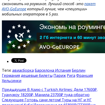
сэкономить на роуминге. Лучший способ -это
пакет
AVO-GoEurope
который лучше, чем «спецопции»
мобильных операторов в 5 раз.
Теги:
авиасборка
Барселона Испания
Берлин
Германия
дешевые билеты
Париж
Рига
Франция
Хельсинки
Предыдущее
В Азию с Turkish Airlines: Дели 17600₽,
Гуанчжоу 18200₽, Манила 23700₽ туда-обратно
Следующее
Готовь сани летом! Туры на НГ и НГ
праздники! Куба/Доминикана от 65800₽/77200₽ на