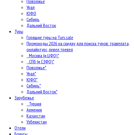
Поволжье
Урал
ЮФО
Сибирь
Дальний Восток
Туры
Горящие туры на Turs.sale
Промокоды 2026 на скидку для поиска туров: травелата,
онлайнтурс, левел тревел
Москва (и ЦФО)*
СПб (и СЗФО)*
Поволжье*
Урал*
ЮФО*
Сибирь*
Дальний Восток*
Зарубежье
Турция
Армения
Казахстан
Узбекистан
Отели
Бонусы