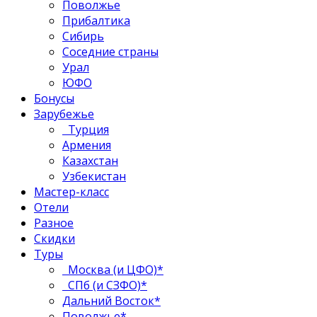
Поволжье
Прибалтика
Сибирь
Соседние страны
Урал
ЮФО
Бонусы
Зарубежье
Турция
Армения
Казахстан
Узбекистан
Мастер-класс
Отели
Разное
Скидки
Туры
Москва (и ЦФО)*
СПб (и СЗФО)*
Дальний Восток*
Поволжье*