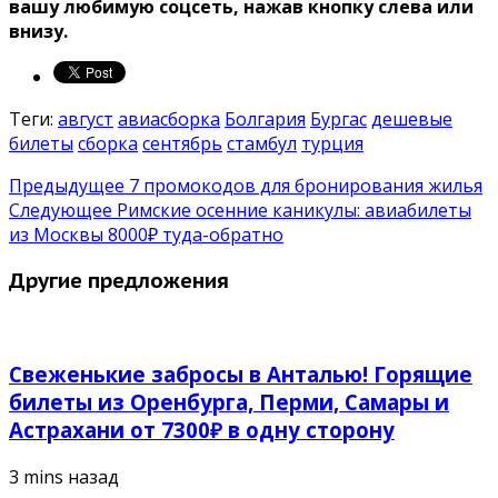
вашу любимую соцсеть, нажав кнопку слева или
внизу.
Теги:
август
авиасборка
Болгария
Бургас
дешевые
билеты
сборка
сентябрь
стамбул
турция
Предыдущее
7 промокодов для бронирования жилья
Следующее
Римские осенние каникулы: авиабилеты
из Москвы 8000₽ туда-обратно
Другие предложения
Свеженькие забросы в Анталью! Горящие
билеты из Оренбурга, Перми, Самары и
Астрахани от 7300₽ в одну сторону
3 mins назад