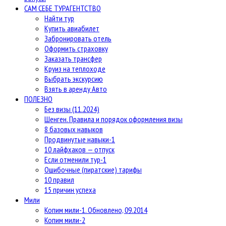
САМ СЕБЕ ТУРАГЕНТСТВО
Найти тур
Купить авиабилет
Забронировать отель
Оформить страховку
Заказать трансфер
Круиз на теплоходе
Выбрать экскурсию
Взять в аренду Авто
ПОЛЕЗНО
Без визы (11.2024)
Шенген. Правила и порядок оформления визы
8 базовых навыков
Продвинутые навыки-1
10 лайфхаков — отпуск
Если отменили тур-1
Ошибочные (пиратские) тарифы
10 правил
15 причин успеха
Мили
Копим мили-1. Обновлено, 09.2014
Копим мили-2