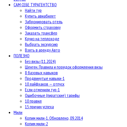
САМ СЕБЕ ТУРАГЕНТСТВО
Найти тур
Купить авиабилет
Забронировать отель
Оформить страховку
Заказать трансфер
Круиз на теплоходе
Выбрать экскурсию
Взять в аренду Авто
ПОЛЕЗНО
Без визы (11.2024)
Шенген. Правила и порядок оформления визы
8 базовых навыков
Продвинутые навыки-1
10 лайфхаков — отпуск
Если отменили тур-1
Ошибочные (пиратские) тарифы
10 правил
15 причин успеха
Мили
Копим мили-1. Обновлено, 09.2014
Копим мили-2