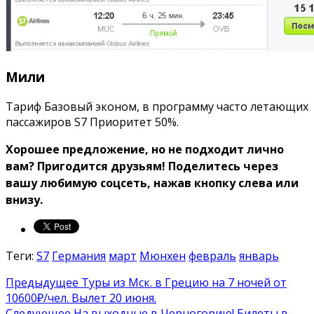
Мили
Тариф Базовый эконом, в программу часто летающих
пассажиров S7 Приоритет 50%.
Хорошее предложение, но не подходит лично
вам? Пригодится друзьям!
Поделитесь через
вашу любимую соцсеть, нажав кнопку слева или
внизу.
Теги:
S7
Германия
март
Мюнхен
февраль
январь
Предыдущее
Туры из Мск. в Грецию на 7 ночей от
10600₽/чел. Вылет 20 июня.
Следующее
На выходные в Черногорию! Билеты в