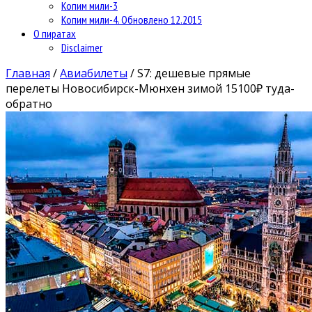
Копим мили-3
Копим мили-4. Обновлено 12.2015
О пиратах
Disclaimer
Главная
/
Авиабилеты
/
S7: дешевые прямые
перелеты Новосибирск-Мюнхен зимой 15100₽ туда-
обратно