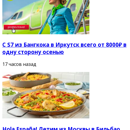
С S7 из Бангкока в Иркутск всего от 8000₽ в
одну сторону осенью
17 часов назад
Hola España! Летим из Москвы в Бильбао