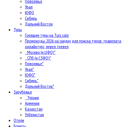
Поволжье
Урал
ЮФО
Сибирь
Дальний Восток
Туры
Горящие туры на Turs.sale
Промокоды 2026 на скидку для поиска туров: травелата,
онлайнтурс, левел тревел
Москва (и ЦФО)*
СПб (и СЗФО)*
Поволжье*
Урал*
ЮФО*
Сибирь*
Дальний Восток*
Зарубежье
Турция
Армения
Казахстан
Узбекистан
Отели
Бонусы