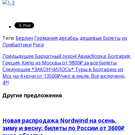
Теги:
Берлин
Германия
декабрь
дешевые билеты
из
Прибалтики
Рига
Предыдущее
Бархатный сезон! Авиасборка: Болгария,
Греция, Кипр из Москвы от 9800₽ за все билеты
Следующее
*ЗАКОНЧИЛОСЬ* Туры в Болгарию из
Мск на 4 ночи от 13500₽/чел. в июле. Всё включено,
4*!
Другие предложения
Новая распродажа Nordwind на осень,
зиму и весну: билеты по России от 3600₽