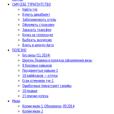
САМ СЕБЕ ТУРАГЕНТСТВО
Найти тур
Купить авиабилет
Забронировать отель
Оформить страховку
Заказать трансфер
Круиз на теплоходе
Выбрать экскурсию
Взять в аренду Авто
ПОЛЕЗНО
Без визы (11.2024)
Шенген. Правила и порядок оформления визы
8 базовых навыков
Продвинутые навыки-1
10 лайфхаков — отпуск
Если отменили тур-1
Ошибочные (пиратские) тарифы
10 правил
15 причин успеха
Мили
Копим мили-1. Обновлено, 09.2014
Копим мили-2