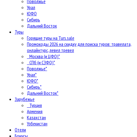
Поволжье
Урал
ЮФО
Сибирь
Дальний Восток
Туры
Горящие туры на Turs.sale
Промокоды 2026 на скидку для поиска туров: травелата,
онлайнтурс, левел тревел
Москва (и ЦФО)*
СПб (и СЗФО)*
Поволжье*
Урал*
ЮФО*
Сибирь*
Дальний Восток*
Зарубежье
Турция
Армения
Казахстан
Узбекистан
Отели
Бонусы