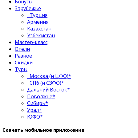
Бонусы
Зарубежье
Турция
Армения
Казахстан
Узбекистан
Мастер-класс
Отели
Разное
Скидки
Туры
Москва (и ЦФО)*
СПб (и СЗФО)*
Дальний Восток*
Поволжье*
Сибирь*
Урал*
ЮФО*
Скачать мобильное приложение