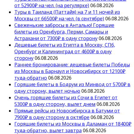
от 52900₽ на чел. (на регулярке)
06.08.2026
Туры в Таиланд (Паттайя) на 7 и 11 ночей из
Москвы от 66500₽ на чел. (в сентябре)
06.08.2026
Свеженькие забросы в Анталью! Горящие
билеты из Оренбурга, Перми, Самары и
Астрахани от 7300₽ в одну сторону
06.08.2026
Дешевые билеты из Египта в Москву, СПб,
Оренбург и Калининград от 4600₽ в одну
сторону
06.08.2026
Раннее бронирование: дешевые билеты Победы
из Москвы в Барнаул и Новосибирск от 12100₽
туда-обратно
06.08.2026
Горящие билеты в Бодрум из Минвод от 5700₽ в
одну сторону, вылет ночью
06.08.2026
Очень горящие билеты из Сочи в Египет от
5300₽ в одну сторону, вылет днем
06.08.2026
Прямые рейсы из Новосибирска в Батуми от
7900₽ в одну сторону в октябре
06.08.2026
Горящие билеты из Москвы в Даламан от 18400₽
туда-обратно, вылет завтра
06.08.2026